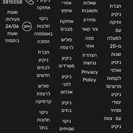
3815558
שאלות
אחרי
חברת
אחזקה
ותשובות
שיפוץ
שעות
ניקיון
ניקוי
פעילות:
מחירון
אחזקת
ותיקה
חלונות
24/06
צור קשר
מבנים
עם
שעות
באוסמוזה
למעלה
מפה
פוליש
ביממה!
הפוכה
אתר
מ-20
לרצפה
חברת
שנות
הצהרת
ניקיון
ניקיון
ניסיון
נגישות
משרדים
לבתים
ואלפי
Privacy
חדשים
ניקיון
לקוחות
Policy
לפני
פוליש
מרוצים!
אכלוס
לרצפת
ניקיון
קרמיקה
יסודי
ניקיון
ומהיר
בתים
ניקוי
עם צוות
חלונות
ניקוי
ניקיון
בתל
שטיחים