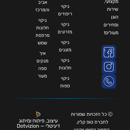
מקצועי,
אביב
ניקוי
שירות
והמרכז
ריפודים
הוגן
ניקוי
ניקוי
ומחירים
חלונות
מזרונים
מעולים!
מרפסת
ניקוי
שמש
מזגנים
איך
ניקוי
מנקים
חלונות
ספה
מעור
ניקוי
ספות
Ⓒ כל הזכויות שמורות
עיצוב, פיתוח ומיתוג
לחברת טופ קלין.
דיגיטלי — Dotvizion
המחיר הסופי ייקבע