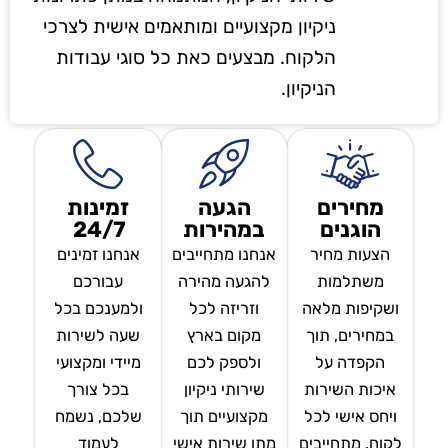
ניקיון מקצועיים ומותאמים אישית לצרכי
הלקוח. מבצעים כאת כל סוגי עבודות
הניקיון.
מחירים
הגעה
זמינות
הוגנים
במהירות
24/7
הצעות מחיר
אנחנו מתחייבים
אנחנו זמינים
משתלמות
להגעה מהירה
עבורכם
ושקיפות מלאה
וזריזה לכל
ולמענכם בכל
במחירים, תוך
מקום בארץ
שעה לשירות
הקפדה על
ולספק לכם
מיידי ומקצועי
איכות השירות
שירותי ניקיון
בכל צורך
ויחס אישי לכל
מקצועיים תוך
שלכם, נשמח
לקוח. מתחייבים
מתן שירות אישי
לעמוד