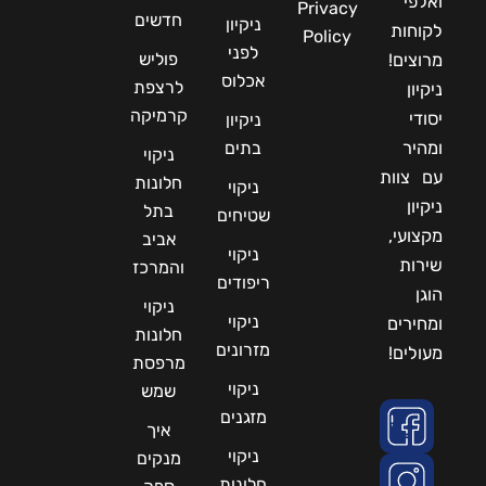
ואלפי
Privacy
חדשים
ניקיון
לקוחות
Policy
לפני
פוליש
מרוצים!
אכלוס
לרצפת
ניקיון
קרמיקה
יסודי
ניקיון
ומהיר
בתים
ניקוי
עם צוות
חלונות
ניקוי
ניקיון
בתל
שטיחים
מקצועי,
אביב
ניקוי
שירות
והמרכז
ריפודים
הוגן
ניקוי
ניקוי
ומחירים
חלונות
מזרונים
מעולים!
מרפסת
ניקוי
שמש
מזגנים
איך
ניקוי
מנקים
חלונות