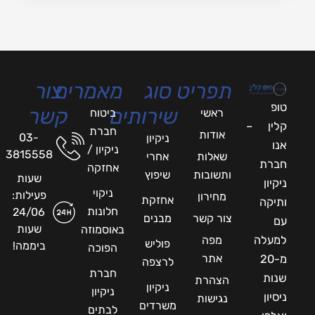
תפריט
סוג
מאמרים
צור
טופ
שירותים
קשר
ראשי
ביטוח
קלין –
חברת
אודות
03-
ניקיון
אנו
ניקיון /
3815558
שאלות
אחרי
חברת
אחזקה
ותשובות
שיפוץ
שעות
ניקיון
ניקוי
פעילות:
מחירון
אחזקת
ותיקה
חלונות
24/06
צור קשר
מבנים
עם
שעות
באוסמוזה
למעלה
מפה
פוליש
ביממה!
הפוכה
אתר
מ-20
לרצפה
חברת
שנות
הצהרת
ניקיון
ניקיון
ניסיון
נגישות
משרדים
לבתים