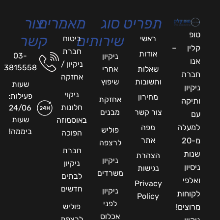
תפריט
סוג
מאמרים
צור
טופ
שירותים
קשר
ראשי
ביטוח
קלין –
חברת
אודות
03-
ניקיון
אנו
ניקיון /
3815558
שאלות
אחרי
חברת
אחזקה
ותשובות
שיפוץ
שעות
ניקיון
ניקוי
פעילות:
מחירון
אחזקת
ותיקה
חלונות
24/06
צור קשר
מבנים
עם
שעות
באוסמוזה
למעלה
מפה
פוליש
ביממה!
הפוכה
אתר
מ-20
לרצפה
חברת
שנות
הצהרת
ניקיון
ניקיון
ניסיון
נגישות
משרדים
לבתים
ואלפי
Privacy
חדשים
ניקיון
לקוחות
Policy
לפני
פוליש
מרוצים!
אכלוס
לרצפת