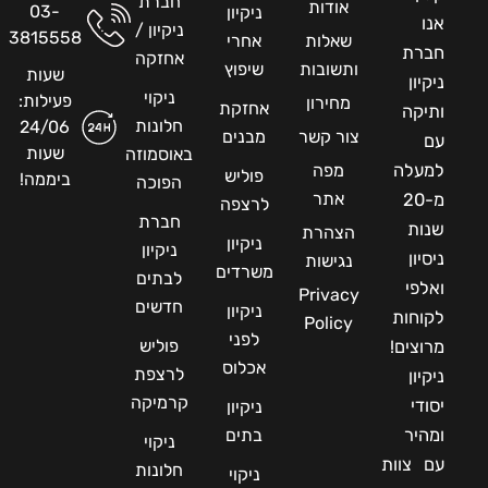
חברת
אודות
03-
ניקיון
אנו
ניקיון /
3815558
שאלות
אחרי
חברת
אחזקה
ותשובות
שיפוץ
שעות
ניקיון
ניקוי
פעילות:
מחירון
אחזקת
ותיקה
חלונות
24/06
צור קשר
מבנים
עם
שעות
באוסמוזה
למעלה
מפה
פוליש
ביממה!
הפוכה
אתר
מ-20
לרצפה
חברת
שנות
הצהרת
ניקיון
ניקיון
ניסיון
נגישות
משרדים
לבתים
ואלפי
Privacy
חדשים
ניקיון
לקוחות
Policy
לפני
פוליש
מרוצים!
אכלוס
לרצפת
ניקיון
קרמיקה
יסודי
ניקיון
ומהיר
בתים
ניקוי
עם צוות
חלונות
ניקוי