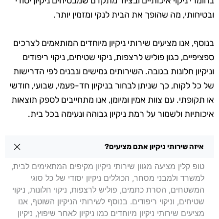
בחומרי ניקוי איכותיים ובציוד מתקדם שמבטיחים ניקיון יסודי
ובטיחותי, מה שהופך את הבית לנקי ומזמין יותר.
בנוסף, אנו מציעים שירותי ניקיון מיוחדים המותאמים לצרכים
ספציפיים, כגון פוליש לרצפות, ניקוי שטיחים, ניקוי ריפודים
וניקיון חלונות בגובה. השירותים גמישים ונבנים לפי הדרישות
של כל לקוח, כך שניתן לבחור בניקיון חד-פעמי, שבועי, חודשי
או תקופתי. עם צוות אמין ומיומן, אנו מתחייבים לספק תוצאות
איכותיות ולשמור על רמת ניקיון גבוהה ונעימה בכל בית.
שאלות בנושא ניקיון בתים בגבעת שמואל
איזה שירותי ניקיון אתם מציעים?
טופ קלין מציעה מגוון שירותי ניקיון מקיפים המתאימים לבית,
למשרד ולמבני מסחר, הכוללים ניקיון יסודי של כל סוגי
המשטחים, הסרת כתמים, פוליש לרצפות, ניקוי חלונות, ניקוי
שטיחים, וניקוי ריפודים. בנוסף לשירותי הניקיון השוטף, אנו
מציעים שירותי ניקיון מיוחדים כמו ניקיון לאחר שיפוץ, ניקיון