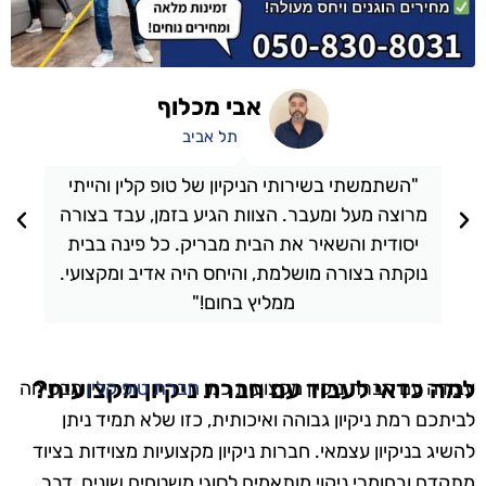
אבי מכלוף
תל אביב
"השתמשתי בשירותי הניקיון של טופ קלין והייתי
מרוצה מעל ומעבר. הצוות הגיע בזמן, עבד בצורה
יסודית והשאיר את הבית מבריק. כל פינה בבית
נוקתה בצורה מושלמת, והיחס היה אדיב ומקצועי.
ממליץ בחום!"
למה כדאי לעבוד עם חברת ניקיון מקצועית?
עבודה עם חברת ניקיון מקצועית כמו
חברת טופ קלין
מבטיחה
לביתכם רמת ניקיון גבוהה ואיכותית, כזו שלא תמיד ניתן
להשיג בניקיון עצמאי. חברות ניקיון מקצועיות מצוידות בציוד
מתקדם ובחומרי ניקוי מותאמים לסוגי משטחים שונים, דבר