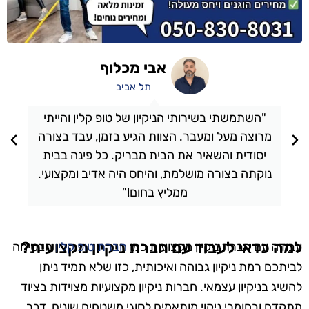
אבי מכלוף
תל אביב
"השתמשתי בשירותי הניקיון של טופ קלין והייתי
מרוצה מעל ומעבר. הצוות הגיע בזמן, עבד בצורה
יסודית והשאיר את הבית מבריק. כל פינה בבית
נוקתה בצורה מושלמת, והיחס היה אדיב ומקצועי.
ממליץ בחום!"
למה כדאי לעבוד עם חברת ניקיון מקצועית?
עבודה עם חברת ניקיון מקצועית כמו
חברת טופ קלין
מבטיחה
לביתכם רמת ניקיון גבוהה ואיכותית, כזו שלא תמיד ניתן
להשיג בניקיון עצמאי. חברות ניקיון מקצועיות מצוידות בציוד
מתקדם ובחומרי ניקוי מותאמים לסוגי משטחים שונים, דבר