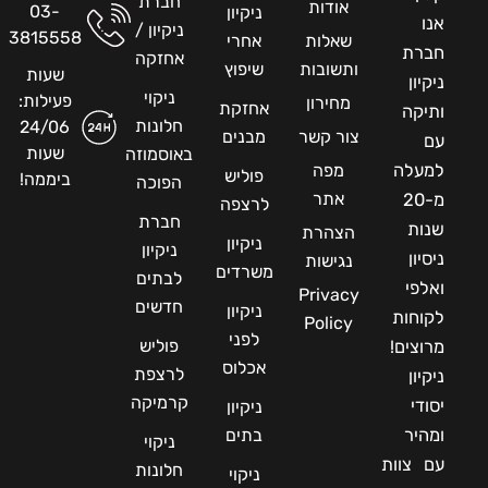
חברת
אודות
03-
ניקיון
אנו
ניקיון /
3815558
שאלות
אחרי
חברת
אחזקה
ותשובות
שיפוץ
שעות
ניקיון
ניקוי
פעילות:
מחירון
אחזקת
ותיקה
חלונות
24/06
צור קשר
מבנים
עם
שעות
באוסמוזה
למעלה
מפה
פוליש
ביממה!
הפוכה
אתר
מ-20
לרצפה
חברת
שנות
הצהרת
ניקיון
ניקיון
ניסיון
נגישות
משרדים
לבתים
ואלפי
Privacy
חדשים
ניקיון
לקוחות
Policy
לפני
פוליש
מרוצים!
אכלוס
לרצפת
ניקיון
קרמיקה
יסודי
ניקיון
ומהיר
בתים
ניקוי
עם צוות
חלונות
ניקוי