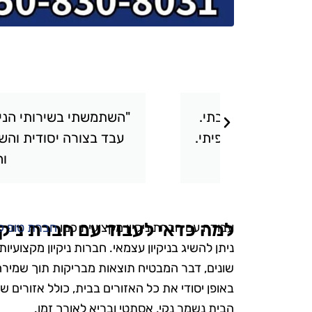
תאכזבתי.
"השתמשתי בשירותי הניקיון של טופ 
 שציפיתי.
עבד בצורה יסודית והשאיר את הבי
והיחס היה אד
למה כדאי לעבוד עם חברת ניקי
עבודה עם חברת ניקיון מקצועית כמו
חברת טופ קל
ניתן להשיג בניקיון עצמאי. חברות ניקיון מקצועי
שונים, דבר המבטיח תוצאות מבריקות תוך שמירה 
באופן יסודי את כל האזורים בבית, כולל אזורים ש
הבית נשמר נקי, אסתטי ובריא לאורך זמן.