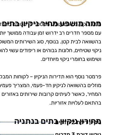
הפרטים הק
הקפידו להשת
ידידותיים לס
ממה מושפע מחיר ניקיון בתים
מחיר ניקיון בתים מושפע ממספר פרמטרים מרכזיי
היה נהדר, והמ
עם מספר חדרים רב ידרוש זמן עבודה ממושך יותר וכ
אין ספק שאמ
בהשוואה לבית קטן. בנוסף, סוג השירותים המשולבי
בשירות
ניקוי שטיחים, חלונות גבוהים או ריפודים עשוי 
ושימוש בחומרי ניקוי מיוחדים.
פרמטר נוסף הוא תדירות הניקיון – לקוחות המבקשי
מוזלים בהשוואה לניקיון חד-פעמי, המצריך פעמים 
המחיר, כאשר לעיתים קרובות שירותים באזורים מר
בהתאם לעלויות אזוריות.
מחירון ניקיון בתים בנתניה
ניקיון דירת 2 חדרים
ניקיון דירת 3 חדרים