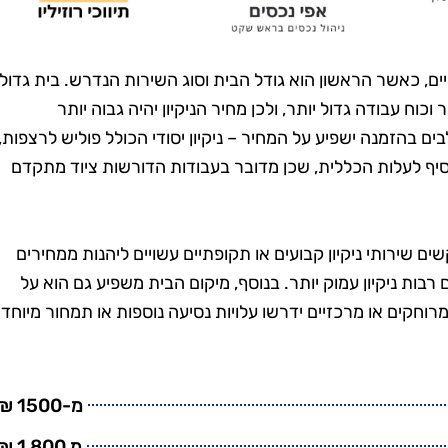
טנים, וגם
בזמן, היה מאוד מקצועי
מש בחומרים
והשאיר את הבית נקי
ביבה. השירות
ומסודר בדיוק כמו שציפיתי.
ם, כאשר הראשון הוא גודל הבית וסוג השירות הנדרש. בית גדול
חיר היה הוגן.
בהחלט אשתמש בשירותים
וח עבודה גדול יותר, ולכן מחיר הניקיון יהיה גבוה יותר
שיך להשתמש
שלהם שוב בעתיד!"
ם בהזמנה ישפיע על המחיר – ניקיון יסודי הכולל פוליש לרצפות,
יהם."
להוסיף לעלות הכללית, שכן מדובר בעבודות הדורשות ציוד מתקדם
ם שירותי ניקיון קבועים או תקופתיים עשויים ליהנות ממחירים
רבות ניקיון עמוק יותר. בנוסף, מיקום הבית משפיע גם הוא על
וחקים או מרכזיים ידרשו עלויות נסיעה נוספות או תמחור מיוחד
מ-1500 ₪
מ 1,800 ₪