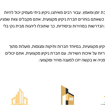
זמן ומאמץ. עבור רבים מאיתנו, ניקיון ביתי מעמיק יכול להיות
כשאתם בוחרים חברת ניקיון מקצועית, אתם מקבלים צוות שמגיע
הנדרשות במהירות וביסודיות, כך שתוכלו ליהנות מבית נקי בלי
יון מקצועיות, במיוחד חברות ותיקות ומנוסות, פועלות מתוך
יות על איכות השירות. עם חברת ניקיון מקצועית, אתם יכולים
מרית סבג
רועי בן-דוד
ניה או בקשה יזכו למענה מהיר ומקצועי.
רמת גן
בת ים
שמחה שמצאתי
"החלטתי לנסות את טופ
! הבית שלי
קלין אחרי ששמעתי עליהם
ה כל כך נקי
המלצות טובות, ולא
 דאגו לכל
התאכזבתי. הצוות הגיע