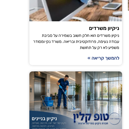
הודיה טויט
ניקיון משרדים
ירושלים
ניקיון משרדים הוא חלק חשוב בשמירה על סביבת
עבודה נעימה, פרודוקטיבית ובריאה. משרד נקי ומסודר
"אני עובדת עם טופ קלין כבר מספר חודשים וכל פעם
משפיע לא רק על תחושת
מגיע בזמן, הניקיון יסודי והבית מרגיש רענן ונקי. ה
להמשך קריאה »
ממליצה לכל מי שמחפש חברת ניקיו