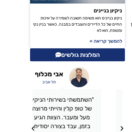
ניקיון בניינים
ניקיון בניינים הוא משימה חשובה לשמירה על איכות
החיים של כל הדיירים והעובדים במבנה. כאשר בניין נקי
ומטופח, הוא לא
להמשך קריאה »
המלצות גולשים
אבי מכלוף
תל אביב
"השתמשתי בשירותי הניקיון
"אני 
של טופ קלין והייתי מרוצה
כבר מס
מעל ומעבר. הצוות הגיע
אני מ
בזמן, עבד בצורה יסודית
תמיד מ