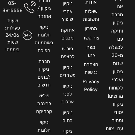
חברת
אודות
03-
ניקיון
אנו
ניקיון /
3815558
שאלות
אחרי
חברת
אחזקה
ותשובות
שיפוץ
שעות
ניקיון
ניקוי
פעילות:
מחירון
אחזקת
ותיקה
חלונות
24/06
צור קשר
מבנים
עם
שעות
באוסמוזה
למעלה
מפה
פוליש
ביממה!
הפוכה
אתר
מ-20
לרצפה
חברת
שנות
הצהרת
ניקיון
ניקיון
ניסיון
נגישות
משרדים
לבתים
ואלפי
Privacy
חדשים
ניקיון
לקוחות
Policy
לפני
פוליש
מרוצים!
אכלוס
לרצפת
ניקיון
קרמיקה
יסודי
ניקיון
ומהיר
בתים
ניקוי
עם צוות
חלונות
ניקוי