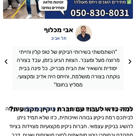
אבי מכלוף
תל אביב
"השתמשתי בשירותי הניקיון של טופ קלין והייתי
מרוצה מעל ומעבר. הצוות הגיע בזמן, עבד בצורה
יסודית והשאיר את הבית מבריק. כל פינה בבית
נוקתה בצורה מושלמת, והיחס היה אדיב ומקצועי.
ממליץ בחום!"
למה כדאי לעבוד עם חברת ניקיון מקצועית?
עבודה עם חברת ניקיון מקצועית כמו
חברת טופ קלין
מבטיחה
לביתכם רמת ניקיון גבוהה ואיכותית, כזו שלא תמיד ניתן
להשיג בניקיון עצמאי. חברות ניקיון מקצועיות מצוידות בציוד
מתקדם ובחומרי ניקוי מותאמים לסוגי משטחים שונים, דבר