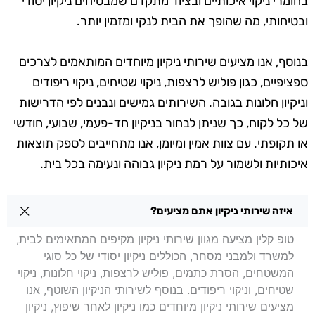
בחומרי ניקוי איכותיים ובציוד מתקדם שמבטיחים ניקיון יסודי
ובטיחותי, מה שהופך את הבית לנקי ומזמין יותר.
בנוסף, אנו מציעים שירותי ניקיון מיוחדים המותאמים לצרכים
ספציפיים, כגון פוליש לרצפות, ניקוי שטיחים, ניקוי ריפודים
וניקיון חלונות בגובה. השירותים גמישים ונבנים לפי הדרישות
של כל לקוח, כך שניתן לבחור בניקיון חד-פעמי, שבועי, חודשי
או תקופתי. עם צוות אמין ומיומן, אנו מתחייבים לספק תוצאות
איכותיות ולשמור על רמת ניקיון גבוהה ונעימה בכל בית.
שאלות בנושא ניקיון בתים בתל אביב
איזה שירותי ניקיון אתם מציעים?
טופ קלין מציעה מגוון שירותי ניקיון מקיפים המתאימים לבית,
למשרד ולמבני מסחר, הכוללים ניקיון יסודי של כל סוגי
המשטחים, הסרת כתמים, פוליש לרצפות, ניקוי חלונות, ניקוי
שטיחים, וניקוי ריפודים. בנוסף לשירותי הניקיון השוטף, אנו
מציעים שירותי ניקיון מיוחדים כמו ניקיון לאחר שיפוץ, ניקיון