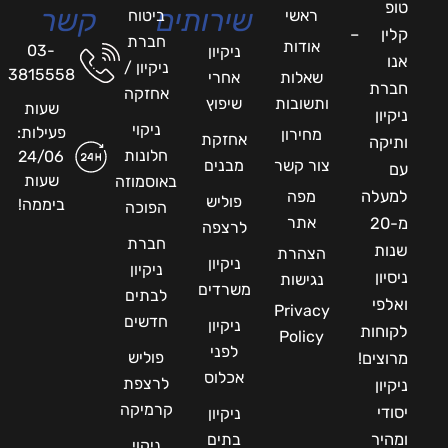
טופ
שירותים
קשר
ראשי
ביטוח
קלין –
חברת
אודות
03-
ניקיון
אנו
ניקיון /
3815558
שאלות
אחרי
חברת
אחזקה
ותשובות
שיפוץ
שעות
ניקיון
ניקוי
פעילות:
מחירון
אחזקת
ותיקה
חלונות
24/06
צור קשר
מבנים
עם
שעות
באוסמוזה
למעלה
מפה
פוליש
ביממה!
הפוכה
אתר
מ-20
לרצפה
חברת
שנות
הצהרת
ניקיון
ניקיון
ניסיון
נגישות
משרדים
לבתים
ואלפי
Privacy
חדשים
ניקיון
לקוחות
Policy
לפני
פוליש
מרוצים!
אכלוס
לרצפת
ניקיון
קרמיקה
יסודי
ניקיון
ומהיר
בתים
ניקוי