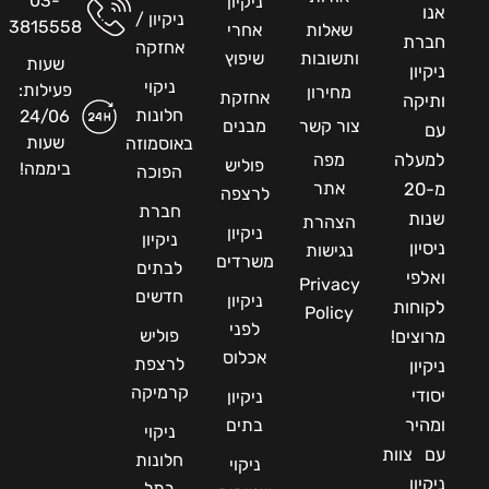
03-
ניקיון
אנו
ניקיון /
3815558
שאלות
אחרי
חברת
אחזקה
ותשובות
שיפוץ
שעות
ניקיון
ניקוי
פעילות:
מחירון
אחזקת
ותיקה
חלונות
24/06
צור קשר
מבנים
עם
שעות
באוסמוזה
למעלה
מפה
פוליש
ביממה!
הפוכה
אתר
מ-20
לרצפה
חברת
שנות
הצהרת
ניקיון
ניקיון
ניסיון
נגישות
משרדים
לבתים
ואלפי
Privacy
חדשים
ניקיון
לקוחות
Policy
לפני
פוליש
מרוצים!
אכלוס
לרצפת
ניקיון
קרמיקה
יסודי
ניקיון
ומהיר
בתים
ניקוי
עם צוות
חלונות
ניקוי
ניקיון
בתל