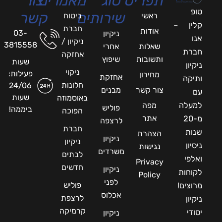
תפריט
סוג
מאמרים
צור
טופ
שירותים
קשר
ראשי
ביטוח
קלין –
חברת
אודות
03-
ניקיון
אנו
ניקיון /
3815558
שאלות
אחרי
חברת
אחזקה
ותשובות
שיפוץ
שעות
ניקיון
ניקוי
פעילות:
מחירון
אחזקת
ותיקה
חלונות
24/06
צור קשר
מבנים
עם
שעות
באוסמוזה
למעלה
מפה
פוליש
ביממה!
הפוכה
אתר
מ-20
לרצפה
חברת
שנות
הצהרת
ניקיון
ניקיון
ניסיון
נגישות
משרדים
לבתים
ואלפי
Privacy
חדשים
ניקיון
לקוחות
Policy
לפני
פוליש
מרוצים!
אכלוס
לרצפת
ניקיון
קרמיקה
יסודי
ניקיון