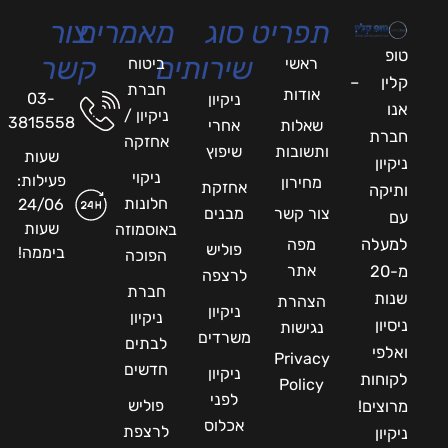
תפריט
סוג
מאמרים
צור
טופ
שירותים
קשר
ראשי
ביטוח
קלין –
חברת
אודות
03-
ניקיון
אנו
ניקיון /
3815558
שאלות
אחרי
חברת
אחזקה
ותשובות
שיפוץ
שעות
ניקיון
ניקוי
פעילות:
מחירון
אחזקת
ותיקה
חלונות
24/06
צור קשר
מבנים
עם
שעות
באוסמוזה
למעלה
מפה
פוליש
ביממה!
הפוכה
אתר
מ-20
לרצפה
חברת
שנות
הצהרת
ניקיון
ניקיון
ניסיון
נגישות
משרדים
לבתים
ואלפי
Privacy
חדשים
ניקיון
לקוחות
Policy
לפני
פוליש
מרוצים!
אכלוס
לרצפת
ניקיון