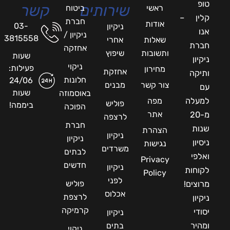
טופ
שירותים
קשר
ראשי
ביטוח
קלין –
חברת
אודות
03-
ניקיון
אנו
ניקיון /
3815558
שאלות
אחרי
חברת
אחזקה
ותשובות
שיפוץ
שעות
ניקיון
ניקוי
פעילות:
מחירון
אחזקת
ותיקה
חלונות
24/06
צור קשר
מבנים
עם
שעות
באוסמוזה
למעלה
מפה
פוליש
ביממה!
הפוכה
אתר
מ-20
לרצפה
חברת
שנות
הצהרת
ניקיון
ניקיון
ניסיון
נגישות
משרדים
לבתים
ואלפי
Privacy
חדשים
ניקיון
לקוחות
Policy
לפני
פוליש
מרוצים!
אכלוס
לרצפת
ניקיון
קרמיקה
יסודי
ניקיון
ומהיר
בתים
ניקוי