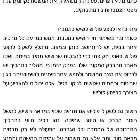
כתמים לא רצויים. פעולה זו משאירה את המשטח נקי ומגן עליו
מפני הצטברות גורמת נזקים.
מתי כדאי לבצע פוליש לשיש במטבח
כשמדובר בשימור חיי השיש במטבח, ממש כמו עם כל מרכיב
אחר בבית, יש להתחשב בזמן ובמצב. מומלץ לשקול לבצע
פוליש באופן תקופתי כדי להבטיח שהשיש תמיד במיטבו ואינו
מאבד מהברק המקורי שלו. בפרק הזמן בין תהליך לתהליך יש
לבדוק את מצב המשטח ולחפש אחר סימנים לשימוש יתר כגון
שריטות וכתמים שקשים לניקוי רגיל. אלה יכולים להצביע על
הצורך בביצוע פוליש.
חשוב גם לשקול פוליש אם מזהים שינוי במראה השיש, למשל
חוסר מברק או סימני שחיקה. זהו רכיב חיוני בתהליך
התחזוקה של המטבח וכל הגדרה. הפעולה לא רק תבטיח
מראה טוב יותר אלא גם תשמור על עמידות המשטח ותמנע