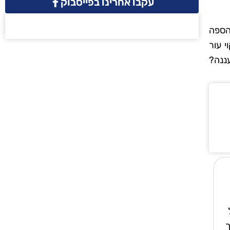
עקבו אחרינו בפייסבוק
הספה
 עור
עננה?
ך