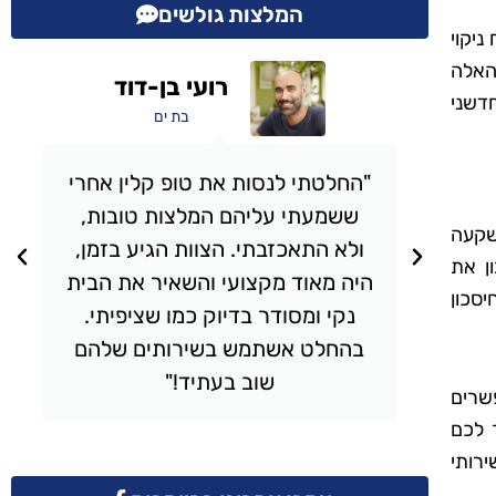
המלצות גולשים
ניקוי
 האלה
אבי מכלוף
דשני
תל אביב
י
"השתמשתי בשירותי הניקיון של
טופ קלין והייתי מרוצה מעל ומעבר.
שקעה
,
הצוות הגיע בזמן, עבד בצורה
ן את
ית
יסודית והשאיר את הבית מבריק.
סכון
כל פינה בבית נוקתה בצורה
ם
מושלמת, והיחס היה אדיב ומקצועי.
ממליץ בחום!"
שרים
 לכם
רותי