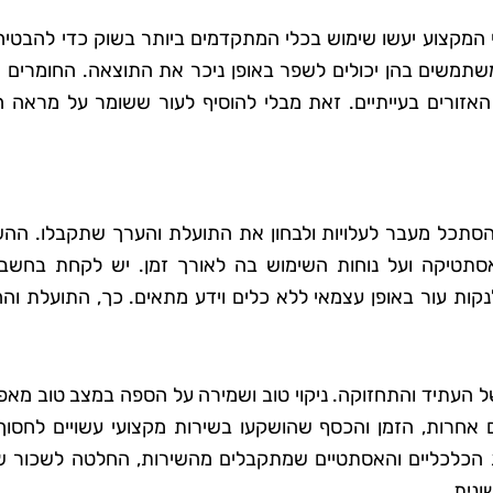
 המקצוע יעשו שימוש בכלי המתקדמים ביותר בשוק כדי להבטיח 
 שמשתמשים בהן יכולים לשפר באופן ניכר את התוצאה. החומרים
 סבג
רועי בן-דוד
אזורים בעייתיים. זאת מבלי להוסיף לעור ששומר על מראה ח
 גן
בת ים
אתי את טופ
"החלטתי לנסות את טופ קלין אחר
 לא היה כל
ששמעתי עליהם המלצות טובות,
 להסתכל מעבר לעלויות ולבחון את התועלת והערך שתקבלו. הה
דאגו לכל
ולא התאכזבתי. הצוות הגיע בזמן
סתטיקה ועל נוחות השימוש בה לאורך זמן. יש לקחת בחשבו
ם הקפידו
היה מאוד מקצועי והשאיר את הב
ת עור באופן עצמאי ללא כלים וידע מתאים. כך, התועלת והחי
ידותיים
נקי ומסודר בדיוק כמו שציפיתי.
ה נהדר,
בהחלט אשתמש בשירותים שלה
ספק שאמשיך
שוב בעתיד!"
ל העתיד והתחזוקה. ניקוי טוב ושמירה על הספה במצב טוב מאפ
הם."
ם אחרות, הזמן והכסף שהושקעו בשירות מקצועי עשויים לחסוך
ת הכלכליים והאסתטיים שמתקבלים מהשירות, החלטה לשכור שי
ונית.