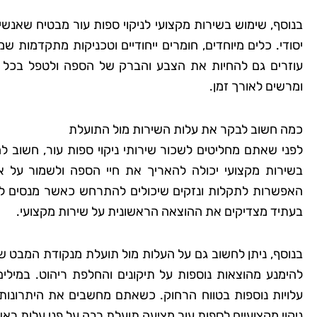
בנוסף, שימוש בשירות מקצועי לניקוי ספות עור מבטיח שאנשי
יסודי. כלים מיוחדים, חומרים ייחודיים וטכניקות מתקדמות
שמרית
עוזרים גם להחיות את הצבע והברק של הספה ולטפל בכל ה
רמת
ומרשים לאורך זמן.
"אני כל כך שמחה שמצ
כמה חשוב לבקר את עלות השירות מול התועלת
קלין! הבית שלי מעולם
לפני שאתם מחליטים לשכור שירותי ניקוי ספות עור, חשוב
כך נקי ומטופח. הם 
בשירות מקצועי יכולה להאריך את חיי הספה ולשמור על א
הפרטים הקטנים, וג
האפשרות לתקלות ונזקים שיכולים להתרחש כאשר מנסים לנקו
להשתמש בחומרים יד
בעתיד מצדיקים את ההוצאה הראשונית על שירות מקצועי.
לסביבה. השירות הי
והמחיר היה הוגן. אין 
בנוסף, ניתן לחשוב גם על העלות מול תועלת מנקודת המבט ש
להשתמש בשירותי
להימנע מהוצאות נוספות על תיקונים והחלפת ריהוט. במילי
עלויות נוספות בטווח הרחוק. כשאתם מחשבים את היתרונו
ניקוי מקצועיים לספות עור מציעה תועלת רבה על פני עלות ראש