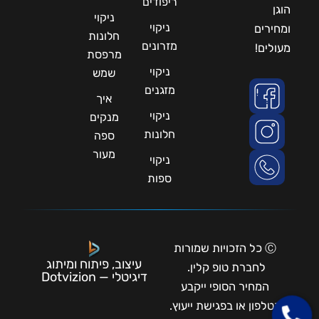
ריפודים
הוגן
ניקוי
ניקוי
ומחירים
חלונות
מזרונים
מעולים!
מרפסת
ניקוי
שמש
מזגנים
איך
ניקוי
מנקים
חלונות
ספה
מעור
ניקוי
ספות
Ⓒ כל הזכויות שמורות
עיצוב, פיתוח ומיתוג
לחברת טופ קלין.
דיגיטלי — Dotvizion
המחיר הסופי ייקבע
בטלפון או בפגישת ייעוץ.