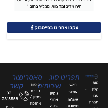
היה אדיב ומקצועי. ממליץ בחום!"
עקבו אחרינו בפייסבוק
תפריט
סוג
מאמרים
צור
טופ
שירותים
קשר
ראשי
ביטוח
קלין –
חברת
אודות
03-
ניקיון
אנו
ניקיון /
3815558
שאלות
אחרי
חברת
אחזקה
ותשובות
שיפוץ
שעות