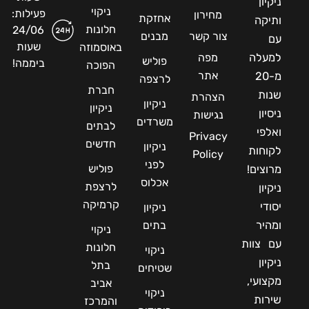
ניקיון
ניקוי
פעילות:
מחירון
אחזקת
ותיקה
חלונות
24/06
צור קשר
מבנים
עם
שעות
באוסמוזה
למעלה
מפה
פוליש
ביממה!
הפוכה
אתר
מ-20
לרצפה
חברת
שנות
הצהרת
ניקיון
ניקיון
ניסיון
נגישות
משרדים
לבתים
ואלפי
Privacy
חדשים
ניקיון
לקוחות
Policy
לפני
פוליש
מרוצים!
אכלוס
לרצפת
ניקיון
קרמיקה
יסודי
ניקיון
ומהיר
בתים
ניקוי
עם צוות
חלונות
ניקוי
ניקיון
בתל
שטיחים
מקצועי,
אביב
ניקוי
שירות
והמרכז