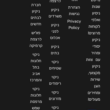
לרצפה
חברת
שנות
הצהרת
ניקיון
ניקיון
ניסיון
נגישות
משרדים
לבתים
ואלפי
Privacy
חדשים
ניקיון
לקוחות
Policy
לפני
פוליש
מרוצים!
אכלוס
לרצפת
ניקיון
קרמיקה
יסודי
ניקיון
ומהיר
בתים
ניקוי
עם צוות
חלונות
ניקוי
ניקיון
בתל
שטיחים
מקצועי,
אביב
ניקוי
שירות
והמרכז
ריפודים
הוגן
ניקוי
ניקוי
ומחירים
חלונות
מזרונים
מעולים!
מרפסת
ניקוי
שמש