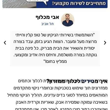
אבי מכלוף
תל אביב
"השתמשתי בשירותי הניקיון של טופ קלין והייתי
מרוצה מעל ומעבר. הצוות הגיע בזמן, עבד בצורה
יסודית והשאיר את הבית מבריק. כל פינה בבית
נוקתה בצורה מושלמת, והיחס היה אדיב ומקצועי.
ממליץ בחום!"
איך מסירים לכלוך ממזרון?
בחברת
טופ קלין
אנו מתמחים בהסרת לכלוך וכתמים
ממזרונים תוך שימוש בטכניקות ובחומרי ניקוי מתקדמים
המותאמים במיוחד לסוגי בדים עדינים. תהליך הניקוי מתחיל
בשאיבה עמוקה שמסירה אבק, שאריות וקרדית האבק
שהצטברו בתוך סיבי המזרון. לאחר מכן, אנו מתמקדים