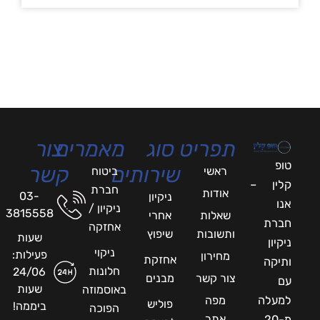
תפריט
סוג
מאמרים
צור
טופ
שירותים
קשר
ראשי
ביטוח
קלין –
חברת
אודות
03-
ניקיון
אנו
ניקיון /
3815558
שאלות
אחרי
חברת
אחזקה
ותשובות
שיפוץ
שעות
ניקיון
ניקוי
פעילות:
מחירון
אחזקת
ותיקה
חלונות
24/06
צור קשר
מבנים
עם
שעות
באוסמוזה
למעלה
מפה
פוליש
ביממה!
הפוכה
אתר
מ-20