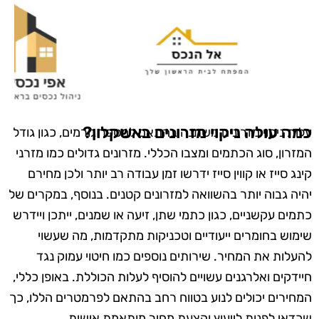
כמה עולה ניקוי מזרונים באשקלון?
עלות ניקוי מזרונים משתנה בהתאם למספר גורמים, כגון גודל
המזרון, סוג הכתמים ומצבו הכללי. מזרונים גדולים כמו מזרני
קינג סייז או קווין סייז ידרשו זמן עבודה רב יותר ולכן מחירם
יהיה גבוה יותר בהשוואה למזרונים קטנים. בנוסף, במקרים של
כתמים עקשניים, כגון כתמי שתן, זיעה או שמנים, ייתכן ויידרש
שימוש בחומרים ייעודיים וטכניקות מתקדמות, מה שעשוי
להעלות את המחיר. שירותים נוספים כמו חיטוי עמוק נגד
חיידקים ואלרגנים עשויים להוסיף לעלות הכוללת. באופן כללי,
המחירים יכולים לנוע בטווח רחב בהתאם לפרמטרים הללו, כך
שכדאי לפנות לייעוץ והצעת מחיר מותאמת אישית.