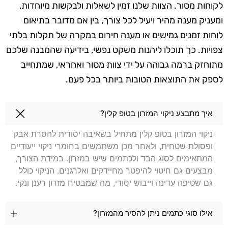
לקוחות מסור. הצוות שלנו זמין לשאלות ולבקשות מיוחדות,
ומעניק מענה מהיר ויעיל לכל צורך, בין אם מדובר בתיאום
לוחות זמנים גמישים או מענה חירום במקרה של תקלות בלתי
צפויות. כך תוכלו ליהנות משקט נפשי, בידיעה שהמבנה שלכם
מתוחזק ברמה גבוהה על ידי צוות מסור ואחראי, שמתחייב
לספק את התוצאות הטובות ביותר בכל פעם.
שאלות בנושא ניקוי מזרונים בגוש עציון
איך מתבצע ניקוי המזרון בטופ קלין?
ניקוי המזרון בטופ קלין מתחיל בשאיבה יסודית להסרת אבק
ופסולת שטחית, ולאחר מכן משתמשים בחומרי ניקוי ייעודיים
המתאימים לסוג הבד ולכתמים שיש במזרון. במידת הצורך,
מבצעים גם חיטוי להיפטר מחיידקים ואלרגנים. הניקוי כולל
גם שטיפה עדינה וייבוש יסודי, מה שמבטיח מזרון רענן ונקי.
אילו סוגי כתמים ניתן להסיר מהמזרון?