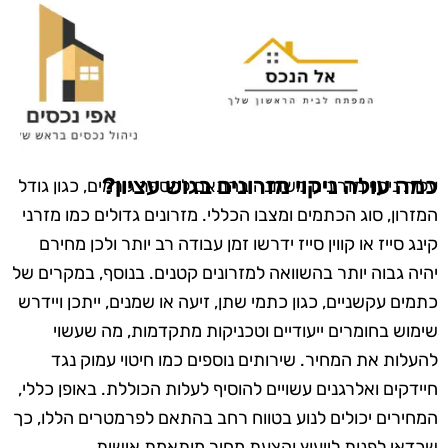
כמה עולה ניקוי מזרונים בגוש עציון?
עלות ניקוי מזרונים משתנה בהתאם למספר גורמים, כגון גודל
המזרון, סוג הכתמים ומצבו הכללי. מזרונים גדולים כמו מזרני
קינג סייז או קווין סייז ידרשו זמן עבודה רב יותר ולכן מחירם
יהיה גבוה יותר בהשוואה למזרונים קטנים. בנוסף, במקרים של
כתמים עקשניים, כגון כתמי שתן, זיעה או שמנים, ייתכן ויידרש
שימוש בחומרים ייעודיים וטכניקות מתקדמות, מה שעשוי
להעלות את המחיר. שירותים נוספים כמו חיטוי עמוק נגד
חיידקים ואלרגנים עשויים להוסיף לעלות הכוללת. באופן כללי,
המחירים יכולים לנוע בטווח רחב בהתאם לפרמטרים הללו, כך
שכדאי לפנות לייעוץ והצעת מחיר מותאמת אישית.