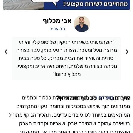
אבי מכלוף
תל אביב
"השתמשתי בשירותי הניקיון של טופ קלין והייתי
מרוצה מעל ומעבר. הצוות הגיע בזמן, עבד בצורה
יסודית והשאיר את הבית מבריק. כל פינה בבית
נוקתה בצורה מושלמת, והיחס היה אדיב ומקצועי.
ממליץ בחום!"
איך מסירים לכלוך ממזרון?
בחברת
טופ קלין
אנו מתמחים בהסרת לכלוך וכתמים
ממזרונים תוך שימוש בטכניקות ובחומרי ניקוי מתקדמים
המותאמים במיוחד לסוגי בדים עדינים. תהליך הניקוי מתחיל
בשאיבה עמוקה שמסירה אבק, שאריות וקרדית האבק
שהצטברו בתוך סיבי המזרון. לאחר מכן, אנו מתמקדים