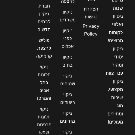
לרצפה
חברת
שנות
הצהרת
ניקיון
ניקיון
ניסיון
נגישות
משרדים
לבתים
ואלפי
Privacy
חדשים
ניקיון
לקוחות
Policy
לפני
פוליש
מרוצים!
אכלוס
לרצפת
ניקיון
קרמיקה
יסודי
ניקיון
ומהיר
בתים
ניקוי
עם צוות
חלונות
ניקוי
ניקיון
בתל
שטיחים
מקצועי,
אביב
ניקוי
שירות
והמרכז
ריפודים
הוגן
ניקוי
ניקוי
ומחירים
חלונות
מזרונים
מעולים!
מרפסת
ניקוי
שמש