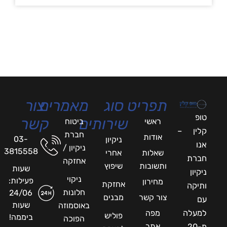
תפריט
סוג
מאמרים
צור
טופ
שירותים
קשר
ראשי
ביטוח
קלין –
חברת
אודות
03-
ניקיון
אנו
ניקיון /
3815558
שאלות
אחרי
חברת
אחזקה
ותשובות
שיפוץ
שעות
ניקיון
ניקוי
פעילות:
מחירון
אחזקת
ותיקה
חלונות
24/06
צור קשר
מבנים
עם
שעות
באוסמוזה
למעלה
מפה
פוליש
ביממה!
הפוכה
אתר
מ-20