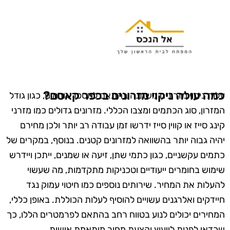
כמה עולה ניקוי מזרונים בכפר קאסם?
עלות ניקוי מזרונים משתנה בהתאם למספר גורמים, כגון גודל
המזרון, סוג הכתמים ומצבו הכללי. מזרונים גדולים כמו מזרני
קינג סייז או קווין סייז ידרשו זמן עבודה רב יותר ולכן מחירם
יהיה גבוה יותר בהשוואה למזרונים קטנים. בנוסף, במקרים של
כתמים עקשניים, כגון כתמי שתן, זיעה או שמנים, ייתכן ויידרש
שימוש בחומרים ייעודיים וטכניקות מתקדמות, מה שעשוי
להעלות את המחיר. שירותים נוספים כמו חיטוי עמוק נגד
חיידקים ואלרגנים עשויים להוסיף לעלות הכוללת. באופן כללי,
המחירים יכולים לנוע בטווח רחב בהתאם לפרמטרים הללו, כך
שכדאי לפנות לייעוץ והצעת מחיר מותאמת אישית.