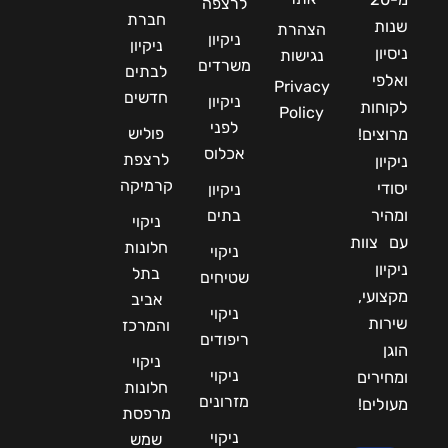
לרצפה
חברת
שנות
הצהרת
ניקיון
ניקיון
ניסיון
נגישות
משרדים
לבתים
ואלפי
Privacy
חדשים
ניקיון
לקוחות
Policy
לפני
פוליש
מרוצים!
אכלוס
לרצפת
ניקיון
קרמיקה
יסודי
ניקיון
ומהיר
בתים
ניקוי
עם צוות
חלונות
ניקוי
ניקיון
בתל
שטיחים
מקצועי,
אביב
ניקוי
שירות
והמרכז
ריפודים
הוגן
ניקוי
ניקוי
ומחירים
חלונות
מזרונים
מעולים!
מרפסת
ניקוי
שמש