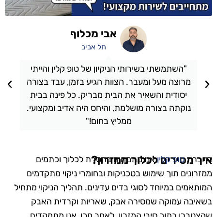
אבי מכלוף
תל אביב
"השתמשתי בשירותי הניקיון של טופ קלין והייתי
מרוצה מעל ומעבר. הצוות הגיע בזמן, עבד בצורה
יסודית והשאיר את הבית מבריק. כל פינה בבית
נוקתה בצורה מושלמת, והיחס היה אדיב ומקצועי.
ממליץ בחום!"
איך מסירים לכלוך ממזרון?
בחברת
טופ קלין
אנו מתמחים בהסרת לכלוך וכתמים
ממזרונים תוך שימוש בטכניקות ובחומרי ניקוי מתקדמים
המותאמים במיוחד לסוגי בדים עדינים. תהליך הניקוי מתחיל
בשאיבה עמוקה שמסירה אבק, שאריות וקרדית האבק
שהצטברו בתוך סיבי המזרון. לאחר מכן, אנו מתמקדים