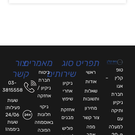
תפריט
סוג
מאמרים
צור
טופ
שירותים
קשר
ראשי
ביטוח
קלין –
חברת
אודות
03-
ניקיון
אנו
ניקיון /
3815558
שאלות
אחרי
חברת
אחזקה
ותשובות
שיפוץ
שעות
ניקיון
ניקוי
פעילות:
מחירון
אחזקת
ותיקה
חלונות
24/06
צור קשר
מבנים
עם
שעות
באוסמוזה
למעלה
מפה
פוליש
ביממה!
הפוכה
אתר
מ-20