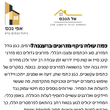
כמה עולה ניקוי מזרונים ברעננה?
עלות ניקוי מזרונים משתנה בהתאם למספר גורמים, כגון גודל
המזרון, סוג הכתמים ומצבו הכללי. מזרונים גדולים כמו מזרני
קינג סייז או קווין סייז ידרשו זמן עבודה רב יותר ולכן מחירם
יהיה גבוה יותר בהשוואה למזרונים קטנים. בנוסף, במקרים של
כתמים עקשניים, כגון כתמי שתן, זיעה או שמנים, ייתכן ויידרש
שימוש בחומרים ייעודיים וטכניקות מתקדמות, מה שעשוי
להעלות את המחיר. שירותים נוספים כמו חיטוי עמוק נגד
חיידקים ואלרגנים עשויים להוסיף לעלות הכוללת. באופן כללי,
המחירים יכולים לנוע בטווח רחב בהתאם לפרמטרים הללו, כך
שכדאי לפנות לייעוץ והצעת מחיר מותאמת אישית.