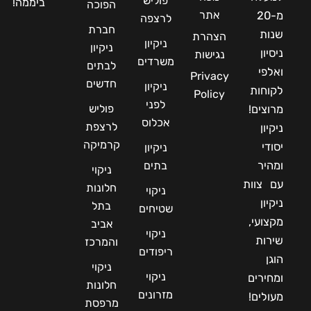
פוליש
ביממה!
הפוכה
אתר
מ-20
לרצפה
חברת
שנות
הצהרת
ניקיון
ניקיון
ניסיון
נגישות
משרדים
לבתים
ואלפי
Privacy
חדשים
ניקיון
לקוחות
Policy
לפני
פוליש
מרוצים!
אכלוס
לרצפת
ניקיון
קרמיקה
יסודי
ניקיון
ומהיר
בתים
ניקוי
עם צוות
חלונות
ניקוי
ניקיון
בתל
שטיחים
מקצועי,
אביב
ניקוי
שירות
והמרכז
ריפודים
הוגן
ניקוי
ניקוי
ומחירים
חלונות
מזרונים
מעולים!
מרפסת