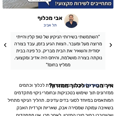
אבי מכלוף
תל אביב
"השתמשתי בשירותי הניקיון של טופ קלין והייתי
מרוצה מעל ומעבר. הצוות הגיע בזמן, עבד בצורה
יסודית והשאיר את הבית מבריק. כל פינה בבית
נוקתה בצורה מושלמת, והיחס היה אדיב ומקצועי.
ממליץ בחום!"
איך מסירים לכלוך ממזרון?
בחברת
טופ קלין
אנו מתמחים בהסרת לכלוך וכתמים
ממזרונים תוך שימוש בטכניקות ובחומרי ניקוי מתקדמים
המותאמים במיוחד לסוגי בדים עדינים. תהליך הניקוי מתחיל
בשאיבה עמוקה שמסירה אבק, שאריות וקרדית האבק
שהצטברו בתוך סיבי המזרון. לאחר מכן, אנו מתמקדים