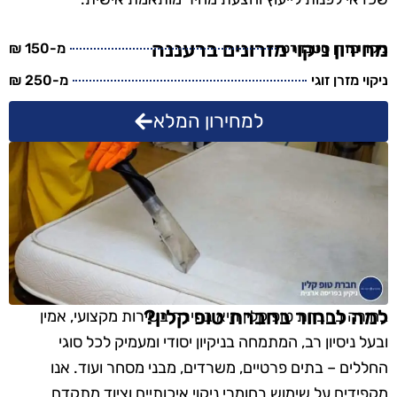
מחירון ניקוי מזרונים ברעננה
ניקוי מזרן סטנדרט
מ-150 ₪
ניקוי מזרן זוגי
מ-250 ₪
למחירון המלא
למה לבחור בחברת טופ קלין?
בחירה בחברת טופ קלין היא בחירה בשירות מקצועי, אמין
ובעל ניסיון רב, המתמחה בניקיון יסודי ומעמיק לכל סוגי
החללים – בתים פרטיים, משרדים, מבני מסחר ועוד. אנו
מקפידים על שימוש בחומרי ניקוי איכותיים וציוד מתקדם