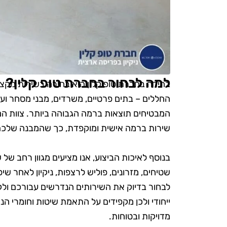
למה לבחור בחברת טופ קלין?
בחירה בחברת טופ קלין היא בחירה בשירות מקצועי, 
החללים – בתים פרטיים, משרדים, מבני מסחר ועוד
המבטיחים תוצאות ברמה הגבוהה ביותר. צוות המנק
שירות ברמה אישית ומוקפדת, כך שהמבנה שלכם יי
בנוסף לאיכות הביצוע, אנו מציעים מגוון רחב של 
שטיחים, מזרונים, פוליש לרצפות, ניקיון לאחר שי
לבחור בדיוק את השירותים הנדרשים עבורכם ולק
ייחודי ולכן מקפידים על התאמת שיטות וחומרי ה
מדויקות ובטוחות.