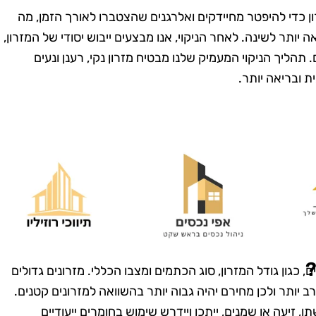
ון כדי להיפטר מחיידקים ואלרגנים שהצטברו לאורך הזמן, מה
 יותר לשינה. לאחר הניקוי, אנו מבצעים ייבוש יסודי של המזרון,
 תהליך הניקוי המעמיק שלנו מבטיח מזרון נקי, רענן ונעים
ת ובריאה יותר.
מרית סבג
רועי בן-דוד
רמת גן
בת ים
שמחה שמצאתי
"החלטתי לנסות את טופ
! הבית שלי
קלין אחרי ששמעתי עליהם
?
כגון גודל המזרון, סוג הכתמים ומצבו הכללי. מזרונים גדולים
ה כל כך נקי
המלצות טובות, ולא
ה רב יותר ולכן מחירם יהיה גבוה יותר בהשוואה למזרונים קטנים.
 דאגו לכל
התאכזבתי. הצוות הגיע
, זיעה או שמנים, ייתכן ויידרש שימוש בחומרים ייעודיים