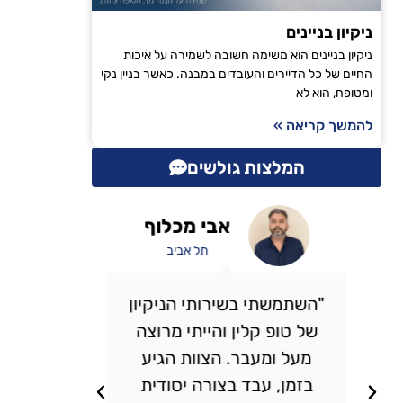
ניקיון בניינים
ניקיון בניינים הוא משימה חשובה לשמירה על איכות
החיים של כל הדיירים והעובדים במבנה. כאשר בניין נקי
ומטופח, הוא לא
להמשך קריאה »
המלצות גולשים
אבי מכלוף
תל אביב
"השתמשתי בשירותי הניקיון
"אני 
של טופ קלין והייתי מרוצה
כבר מס
מעל ומעבר. הצוות הגיע
אני מ
בזמן, עבד בצורה יסודית
תמיד מ