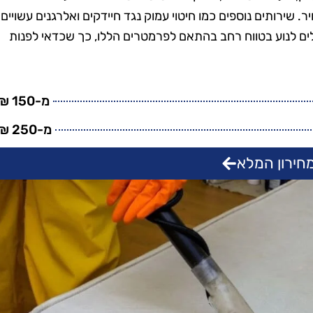
טנים, וגם
בזמן, היה מאוד מקצועי
שירותים נוספים כמו חיטוי עמוק נגד חיידקים ואלרגנים עשויים
מש בחומרים
והשאיר את הבית נקי
ולים לנוע בטווח רחב בהתאם לפרמטרים הללו, כך שכדאי לפנות
ביבה. השירות
ומסודר בדיוק כמו שציפיתי.
חיר היה הוגן.
בהחלט אשתמש בשירותים
שיך להשתמש
שלהם שוב בעתיד!"
מ-150 ₪
יהם."
מ-250 ₪
חירון המלא