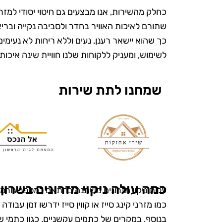
כחלק מהשירות, אנו מבצעים גם חיטוי יסודי למזר
שתורם לאיכות האוויר בחדר ולסביבה נקייה ובריאה
כך שהוא יישאר רענן, נעים וללא ריחות לא נעימים.
לשימוש, ומעניק ללקוחות שלנו חוויית שינה איכותי
שמחנו לתת שירות
ש
"אני כל כך 
את טופ קלין
כמה עולה ניקוי מזרונים בשרון
עלות ניקוי מזרונים משתנה בהתאם למספר גורמים, 
מעולם לא הי
כמו מזרני קינג סייז או קווין סייז ידרשו זמן עבוד
ומטופח. הם
בנוסף, במקרים של כתמים עקשניים, כגון כתמי שתן