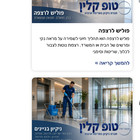
הודיה טויט
ירושלים
פוליש לרצפה
פוליש לרצפה הוא תהליך חיוני לשמירה על מראה נקי
"אני עובדת עם טופ קלין כבר מספר חודשים וכל פעם
ומרשים של הבית או המשרד. רצפות נוטות לצבור
לכלוך, שריטות וסימני
מגיע בזמן, הניקיון יסודי והבית מרגיש רענן ונקי. ה
ממליצה לכל מי שמחפש חברת ניקיו
להמשך קריאה »