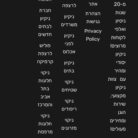
אתר
מ-20
לרצפה
חברת
שנות
הצהרת
ניקיון
ניקיון
ניסיון
נגישות
משרדים
לבתים
ואלפי
Privacy
חדשים
ניקיון
לקוחות
Policy
לפני
פוליש
מרוצים!
אכלוס
לרצפת
ניקיון
קרמיקה
יסודי
ניקיון
ומהיר
בתים
ניקוי
עם צוות
חלונות
ניקוי
ניקיון
בתל
שטיחים
מקצועי,
אביב
ניקוי
שירות
והמרכז
ריפודים
הוגן
ניקוי
ניקוי
ומחירים
חלונות
מזרונים
מעולים!
מרפסת