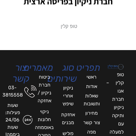
טופ קלין
תפריט
סוג
מאמרים
צור
טופ
שירותים
קשר
ראשי
ביטוח
קלין –
חברת
אודות
03-
ניקיון
אנו
ניקיון /
3815558
שאלות
אחרי
חברת
אחזקה
ותשובות
שיפוץ
שעות
ניקיון
ניקוי
פעילות:
מחירון
אחזקת
ותיקה
חלונות
24/06
צור קשר
מבנים
עם
שעות
באוסמוזה
למעלה
מפה
פוליש
ביממה!
הפוכה