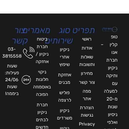
תפריט
סוג
מאמרים
צור
טופ
שירותים
קשר
ראשי
ביטוח
קלין –
חברת
אודות
03-
ניקיון
אנו
ניקיון /
3815558
שאלות
אחרי
חברת
אחזקה
ותשובות
שיפוץ
שעות
ניקיון
ניקוי
פעילות:
מחירון
אחזקת
ותיקה
חלונות
24/06
צור קשר
מבנים
עם
שעות
באוסמוזה
למעלה
מפה
פוליש
ביממה!
הפוכה
אתר
מ-20
לרצפה
חברת
שנות
הצהרת
ניקיון
ניקיון
ניסיון
נגישות
משרדים
לבתים
ואלפי
Privacy
חדשים
ניקיון