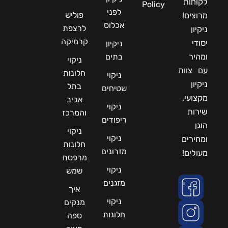
לקוחות
Policy
לפני
פוליש
מרוצים!
אכלוס
לרצפת
ניקיון
קרמיקה
יסודי
ניקיון
ומהיר
בתים
ניקוי
עם צוות
חלונות
ניקוי
ניקיון
בתל
שטיחים
מקצועי,
אביב
ניקוי
שירות
והמרכז
ריפודים
הוגן
ניקוי
ניקוי
ומחירים
חלונות
מזרונים
מעולים!
מרפסת
ניקוי
שמש
מזגנים
איך
ניקוי
מנקים
חלונות
ספה