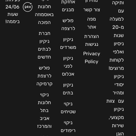
מחירון
אחזקת
ותיקה
חלונות
24/06
צור קשר
מבנים
עם
שעות
באוסמוזה
למעלה
מפה
פוליש
ביממה!
הפוכה
אתר
מ-20
לרצפה
חברת
שנות
הצהרת
ניקיון
ניקיון
ניסיון
נגישות
משרדים
לבתים
ואלפי
Privacy
חדשים
ניקיון
לקוחות
Policy
לפני
פוליש
מרוצים!
אכלוס
לרצפת
ניקיון
קרמיקה
יסודי
ניקיון
ומהיר
בתים
ניקוי
עם צוות
חלונות
ניקוי
ניקיון
בתל
שטיחים
מקצועי,
אביב
ניקוי
שירות
והמרכז
ריפודים
הוגן