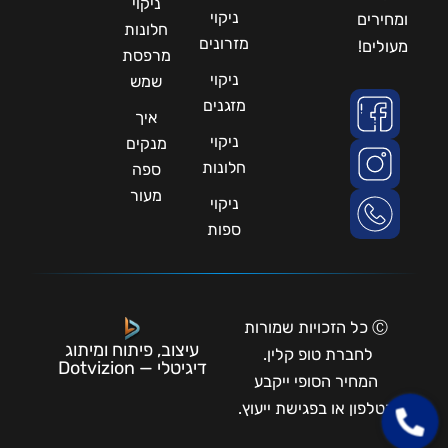
ניקוי
ניקוי
ומחירים
חלונות
מזרונים
מעולים!
מרפסת
ניקוי
שמש
מזגנים
איך
ניקוי
מנקים
חלונות
ספה
מעור
ניקוי
ספות
Ⓒ כל הזכויות שמורות
עיצוב, פיתוח ומיתוג
לחברת טופ קלין.
דיגיטלי — Dotvizion
המחיר הסופי ייקבע
בטלפון או בפגישת ייעוץ.