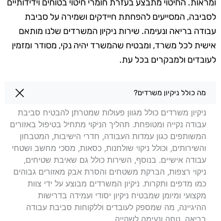
ומראות. החיטוי מתבצע בעזרת חומרי חיטוי בטוחים וידידותיים
לסביבה, המסייעים להפחתת חיידקים ושמירה על סביבת
עבודה בריאה ונעימה. שירות ניקיון המשרדים שלנו מותאם
אישית לכל משרד, ומבטיח שהמשרד יהיה נקי, מסודר ומזמין
לעובדים ולמבקרים בכל עת.
שאלות בנושא ניקיון משרדים בערד
מה כולל ניקיון משרדים?
ניקיון משרדים כולל מגוון פעולות שמטרתן להבטיח סביבת
עבודה נקייה ומטופחת. תהליך הניקוי מתחיל בטיפול באזורים
המשותפים כגון עמדות העבודה, חדרי הישיבות, המטבחון
והשירותים, וכולל ניקוי שולחנות, כסאות, מסכי מחשב ושטחי
עבודה אישיים. בנוסף, השירות כולל גם שאיבת שטיחים,
ניקוי רצפות, הברקת משטחים והסרת אבק מאזורים גבוהים
כמו מדפים ותקרות. ניקיון המשרדים מבוצע על ידי צוות
מקצועי ומיומן שמבטיח ניקיון יסודי ועמידה בדרישות
ההיגיינה, מה שמספק לעובדים וללקוחות סביבת עבודה
בריאה, נוחה ונעימה לשהייה.