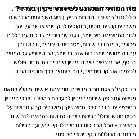
מה המחיר הממוצע לשירותי ניקיון בערד?
עלות ניקיון משרדים קבוע משתנה בהתאם לגורמים שונים,
כולל גודל המשרד, תדירות הניקיון וסוג השירותים הנדרשים.
משרדים קטנים יחסית, הזקוקים לניקוי יומי או שבועי, ייהנו
לרוב ממחירים נוחים יותר, בעוד שמשרדים גדולים עם חללים
מרובים, כמו חדרי ישיבות, מטבחים ושירותים, ידרשו זמן
עבודה ממושך יותר וכוח אדם רב יותר, מה שישפיע על המחיר.
בנוסף, אם נדרשים שירותי ניקיון מיוחדים כמו חיטוי, פוליש
לרצפות או ניקוי שטיחים, ייתכן שתהיה לכך תוספת מחיר.
כדי לקבל הצעת מחיר מדויקת ומותאמת אישית, מומלץ לתאם
פגישה עם ספק שירותי הניקיון להערכת המשרד וצרכי הניקיון
הספציפיים. בדרך כלל, מחיר ניקיון משרדים קבוע מחושב על
בסיס חודשי וכולל חבילות שירות גמישות בהתאם לדרישות
המשרד – החל מחבילות בסיסיות לניקיון יומי, ועד חבילות
מורחבות הכוללות ניקיון יסודי תקופתי.