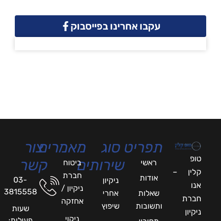
עקבו אחרינו בפייסבוק
תפריט
סוג
מאמרים
צור
טופ
שירותים
קשר
ראשי
ביטוח
קלין –
חברת
אודות
03-
ניקיון
אנו
ניקיון /
3815558
שאלות
אחרי
חברת
אחזקה
ותשובות
שיפוץ
שעות
ניקיון
ניקוי
פעילות: