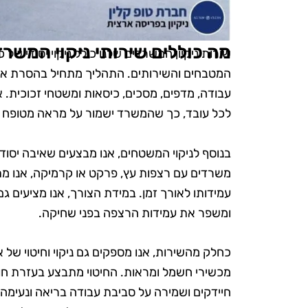
מה כוללים שירותי ניקוי המשרד
שירות ניקיון המשרדים שלנו כולל ניקוי יסודי ש
המטבחים והשירותים. התהליך מתחיל בהסרת אבק ונ
עבודה, מדפים, מסכים, כיסאות ומשטחי זכוכית. א
לכל עובד, כך שהמשרד ישמור על מראה מטופח ל
בנוסף לניקוי המשטחים, אנו מבצעים שאיבה יסודי
משרדים עם רצפות עץ, פרקט או קרמיקה, אנו מת
עמידותו לאורך זמן. במידת הצורך, אנו מציעים ג
ומשפר את עמידות הרצפה בפני שחיקה.
כחלק מהשירות, אנו מספקים גם ניקוי וחיטוי של א
מכשירי חשמל ומראות. החיטוי מתבצע בעזרת חומר
חיידקים ושמירה על סביבת עבודה בריאה ונעימה.