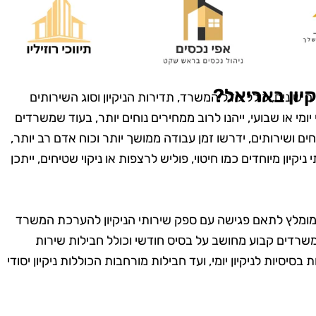
טנים, וגם
בזמן, היה מאוד מקצועי
מש בחומרים
והשאיר את הבית נקי
ביבה. השירות
ומסודר בדיוק כמו שציפיתי.
חיר היה הוגן.
בהחלט אשתמש בשירותים
שיך להשתמש
שלהם שוב בעתיד!"
יון באריאל?
שונים, כולל גודל המשרד, תדירות הניקיון וסוג השירותים
יהם."
ומי או שבועי, ייהנו לרוב ממחירים נוחים יותר, בעוד שמשרדים
ים ושירותים, ידרשו זמן עבודה ממושך יותר וכוח אדם רב יותר,
קיון מיוחדים כמו חיטוי, פוליש לרצפות או ניקוי שטיחים, ייתכן
מומלץ לתאם פגישה עם ספק שירותי הניקיון להערכת המשרד
ן משרדים קבוע מחושב על בסיס חודשי וכולל חבילות שירות
יות לניקיון יומי, ועד חבילות מורחבות הכוללות ניקיון יסודי