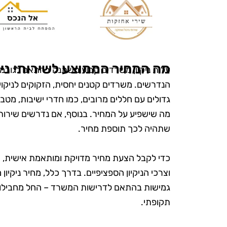
הפרטים הק
הקפידו להשת
ידידותיים לס
היה נהדר, והמ
אין ספק שאמ
מה המחיר הממוצע לשירותי ניק
עלות ניקיון משרדים קבוע משתנה בהתאם לגורמים 
בשירות
הנדרשים. משרדים קטנים יחסית, הזקוקים לניקוי י
גדולים עם חללים מרובים, כמו חדרי ישיבות, מטבח
מה שישפיע על המחיר. בנוסף, אם נדרשים שירותי ני
שתהיה לכך תוספת מחיר.
כדי לקבל הצעת מחיר מדויקת ומותאמת אישית, 
וצרכי הניקיון הספציפיים. בדרך כלל, מחיר ניקיו
גמישות בהתאם לדרישות המשרד – החל מחבילות בסיס
תקופתי.