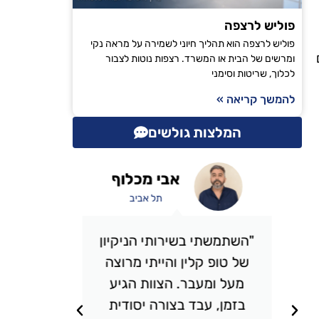
פוליש לרצפה
פוליש לרצפה הוא תהליך חיוני לשמירה על מראה נקי
ומרשים של הבית או המשרד. רצפות נוטות לצבור
לכלוך, שריטות וסימני
להמשך קריאה »
המלצות גולשים
אבי מכלוף
תל אביב
"השתמשתי בשירותי הניקיון
"אני 
של טופ קלין והייתי מרוצה
כבר מס
מעל ומעבר. הצוות הגיע
אני מ
בזמן, עבד בצורה יסודית
תמיד מ