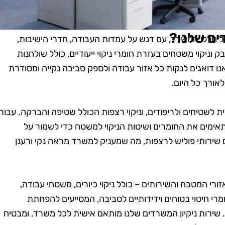
ים שלנו?
ל כל חללי המשרד, עם דגש על עמדות העבודה, חדרי הישיבות,
יקוי משטחים בעזרת חומרי ניקוי ייעודיים, כולל שולחנות
נו דואגים לנקות כל אזור עבודה ולספק סביבה נקייה ומסודרת
אורך כל היום.
ת לשטיחים ולריפודים, וניקוי רצפות הכולל שטיפה והברקה. עבור
אימים את החומרים ושיטות הניקוי למשטח כדי לשמור על
ם שירותי פוליש לרצפות, מה שמעניק למשרד מראה נקי ורענן
זורי המטבח והשירותים – כולל ניקוי כיורים, משטחי עבודה,
י חיטוי בטוחים וידידותיים לסביבה, המסייעים להפחתת
 שירות ניקיון המשרדים שלנו מותאם אישית לכל משרד, ומבטיח