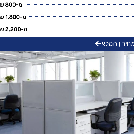
מ-800 ₪
מ-1,800 ₪
מ-2,200 ₪
חירון המלא