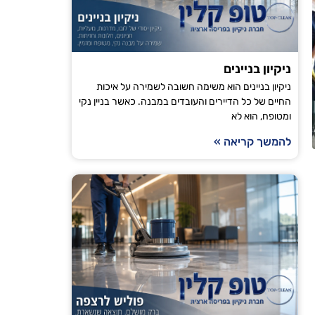
ניקיון בניינים
ניקיון בניינים הוא משימה חשובה לשמירה על איכות
החיים של כל הדיירים והעובדים במבנה. כאשר בניין נקי
ומטופח, הוא לא
להמשך קריאה »
הודיה טויט
ירושלים
"אני עובדת עם טופ קלין כבר מספר חודשים וכל פעם
מגיע בזמן, הניקיון יסודי והבית מרגיש רענן ונקי. ה
ממליצה לכל מי שמחפש חברת ניקיו