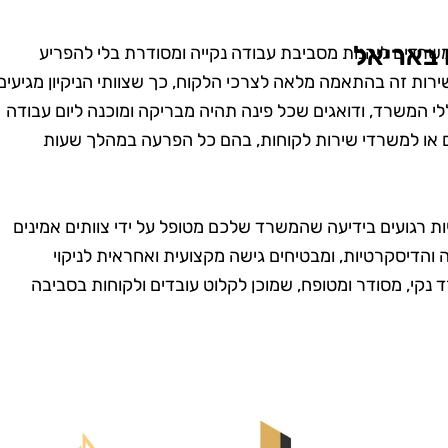
 באריאל
רדים ליהנות מסביבת עבודה נקייה ומסודרת בלי להפריע
רות זה בהתאמה מלאה לצרכי הלקוח, כך שצוותי הניקיון מגיעים
לי המשרד, ודואגים שכל פינה תהיה מבריקה ומוכנה ליום עבודה
 או למשרדי שירות לקוחות, בהם כל הפרעה במהלך שעות
ות רגועים בידיעה שהמשרד שלכם מטופל על ידי צוותים אמינים
מרית סבג
רועי בן-דוד
 והדיסקרטיות, ומבטיחים גישה מקצועית ואחראית לניקוי
רמת גן
בת ים
נקי, מסודר ומטופח, שמוכן לקלוט עובדים ולקוחות בסביבה
שמחה שמצאתי
"החלטתי לנסות את טופ
! הבית שלי
קלין אחרי ששמעתי עליהם
ה כל כך נקי
המלצות טובות, ולא
 דאגו לכל
התאכזבתי. הצוות הגיע