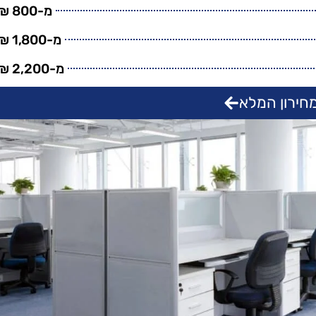
מ-800 ₪
מ-1,800 ₪
מ-2,200 ₪
חירון המלא