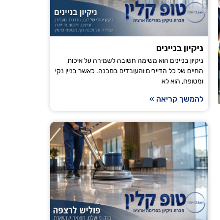
ניקיון בניינים
ניקיון בניינים הוא משימה חשובה לשמירה על איכות
החיים של כל הדיירים והעובדים במבנה. כאשר בניין נקי
ומטופח, הוא לא
להמשך קריאה »
הודיה טויט
ירושלים
"אני עובדת עם טופ קלין כבר מספר חודשים וכל פעם
מגיע בזמן, הניקיון יסודי והבית מרגיש רענן ונקי. ה
ממליצה לכל מי שמחפש חברת ניקיו