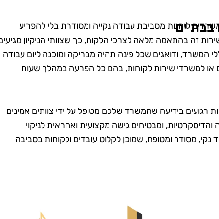
בבת ים
רדים ליהנות מסביבת עבודה נקייה ומסודרת בלי להפריע
רות זה בהתאמה מלאה לצרכי הלקוח, כך שצוותי הניקיון מגיעים
לי המשרד, ודואגים שכל פינה תהיה מבריקה ומוכנה ליום עבודה
 או למשרדי שירות לקוחות, בהם כל הפרעה במהלך שעות
ות רגועים בידיעה שהמשרד שלכם מטופל על ידי צוותים אמינים
מרית סבג
רועי בן-דוד
 והדיסקרטיות, ומבטיחים גישה מקצועית ואחראית לניקוי
רמת גן
בת ים
נקי, מסודר ומטופח, שמוכן לקלוט עובדים ולקוחות בסביבה
שמחה שמצאתי
"החלטתי לנסות את טופ
! הבית שלי
קלין אחרי ששמעתי עליהם
ה כל כך נקי
המלצות טובות, ולא
 דאגו לכל
התאכזבתי. הצוות הגיע