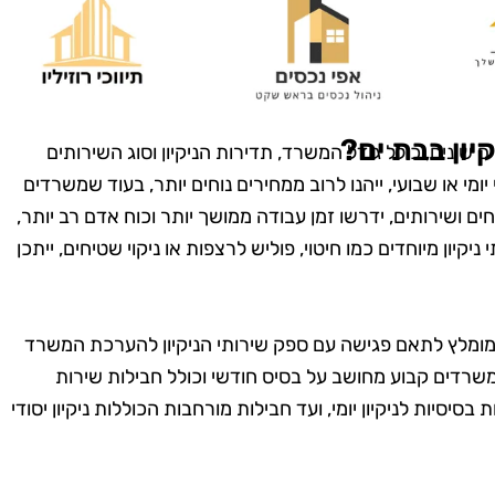
טנים, וגם
בזמן, היה מאוד מקצועי
מש בחומרים
והשאיר את הבית נקי
ביבה. השירות
ומסודר בדיוק כמו שציפיתי.
חיר היה הוגן.
בהחלט אשתמש בשירותים
שיך להשתמש
שלהם שוב בעתיד!"
יון בבת ים?
שונים, כולל גודל המשרד, תדירות הניקיון וסוג השירותים
יהם."
ומי או שבועי, ייהנו לרוב ממחירים נוחים יותר, בעוד שמשרדים
ים ושירותים, ידרשו זמן עבודה ממושך יותר וכוח אדם רב יותר,
קיון מיוחדים כמו חיטוי, פוליש לרצפות או ניקוי שטיחים, ייתכן
מומלץ לתאם פגישה עם ספק שירותי הניקיון להערכת המשרד
ן משרדים קבוע מחושב על בסיס חודשי וכולל חבילות שירות
יות לניקיון יומי, ועד חבילות מורחבות הכוללות ניקיון יסודי