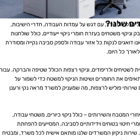
ים שלנו?
ל כל חללי המשרד, עם דגש על עמדות העבודה, חדרי הישיבות,
יקוי משטחים בעזרת חומרי ניקוי ייעודיים, כולל שולחנות
נו דואגים לנקות כל אזור עבודה ולספק סביבה נקייה ומסודרת
אורך כל היום.
ת לשטיחים ולריפודים, וניקוי רצפות הכולל שטיפה והברקה. עבור
אימים את החומרים ושיטות הניקוי למשטח כדי לשמור על
ם שירותי פוליש לרצפות, מה שמעניק למשרד מראה נקי ורענן
זורי המטבח והשירותים – כולל ניקוי כיורים, משטחי עבודה,
י חיטוי בטוחים וידידותיים לסביבה, המסייעים להפחתת
 שירות ניקיון המשרדים שלנו מותאם אישית לכל משרד, ומבטיח