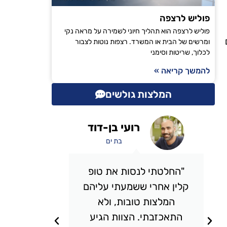
פוליש לרצפה
פוליש לרצפה הוא תהליך חיוני לשמירה על מראה נקי
ומרשים של הבית או המשרד. רצפות נוטות לצבור
לכלוך, שריטות וסימני
להמשך קריאה »
המלצות גולשים
אבי מכלוף
תל אביב
"השתמשתי בשירותי הניקיון
"אני 
של טופ קלין והייתי מרוצה
כבר מס
מעל ומעבר. הצוות הגיע
אני מ
בזמן, עבד בצורה יסודית
תמיד מ