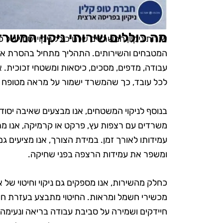
מה כוללים שירותי ניקוי המשרד
שירות ניקיון המשרדים שלנו כולל ניקוי יסודי ש
המטבחים והשירותים. התהליך מתחיל בהסרת אבק ונ
עבודה, מדפים, מסכים, כיסאות ומשטחי זכוכית. א
לכל עובד, כך שהמשרד ישמור על מראה מטופח ל
בנוסף לניקוי המשטחים, אנו מבצעים שאיבה יסודי
משרדים עם רצפות עץ, פרקט או קרמיקה, אנו מת
עמידותו לאורך זמן. במידת הצורך, אנו מציעים ג
ומשפר את עמידות הרצפה בפני שחיקה.
כחלק מהשירות, אנו מספקים גם ניקוי וחיטוי של א
מכשירי חשמל ומראות. החיטוי מתבצע בעזרת חומר
חיידקים ושמירה על סביבת עבודה בריאה ונעימה.