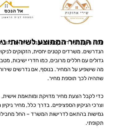
הפרטים הק
הקפידו להשת
ידידותיים לס
היה נהדר, והמ
אין ספק שאמ
מה המחיר הממוצע לשירותי ניק
עלות ניקיון משרדים קבוע משתנה בהתאם לגורמים 
בשירות
הנדרשים. משרדים קטנים יחסית, הזקוקים לניקוי י
גדולים עם חללים מרובים, כמו חדרי ישיבות, מטבח
מה שישפיע על המחיר. בנוסף, אם נדרשים שירותי ני
שתהיה לכך תוספת מחיר.
כדי לקבל הצעת מחיר מדויקת ומותאמת אישית, 
וצרכי הניקיון הספציפיים. בדרך כלל, מחיר ניקיו
גמישות בהתאם לדרישות המשרד – החל מחבילות בסיס
תקופתי.