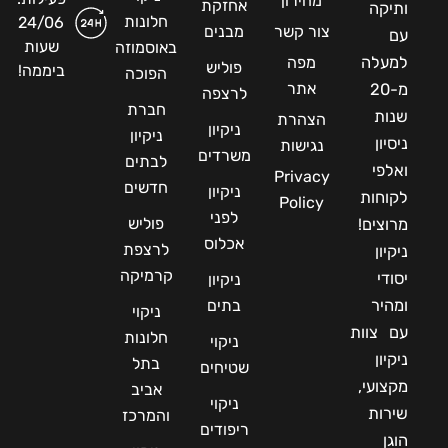
מחירון
אחזקת
ותיקה
חלונות
24/06
צור קשר
מבנים
עם
שעות
באוסמוזה
למעלה
מפה
פוליש
ביממה!
הפוכה
אתר
מ-20
לרצפה
חברת
שנות
הצהרת
ניקיון
ניקיון
ניסיון
נגישות
משרדים
לבתים
ואלפי
Privacy
חדשים
ניקיון
לקוחות
Policy
לפני
פוליש
מרוצים!
אכלוס
לרצפת
ניקיון
קרמיקה
יסודי
ניקיון
ומהיר
בתים
ניקוי
עם צוות
חלונות
ניקוי
ניקיון
בתל
שטיחים
מקצועי,
אביב
ניקוי
שירות
והמרכז
ריפודים
הוגן