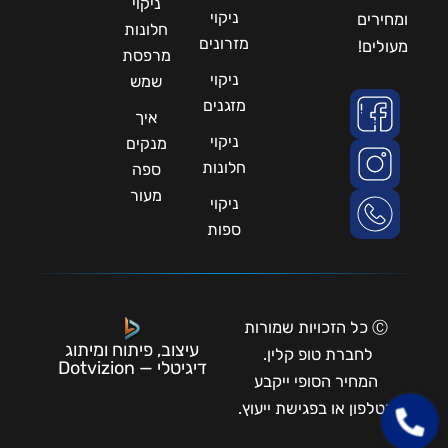
ניקוי
ניקוי
ומחירים
חלונות
מזרונים
מעולים!
מרפסת
ניקוי
שמש
מזגנים
איך
ניקוי
מנקים
חלונות
ספה
מעור
ניקוי
ספות
Ⓒ כל הזכויות שמורות
עיצוב, פיתוח ומיתוג
לחברת טופ קלין.
דיגיטלי — Dotvizion
המחיר הסופי ייקבע
בטלפון או בפגישת ייעוץ.