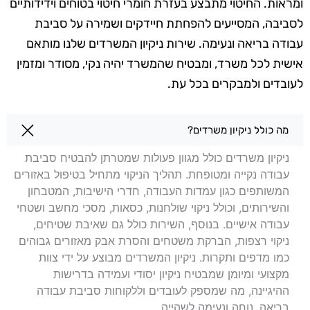
ומראות. החיטוי מתבצע בעזרת חומרי חיטוי בטוחים וידידותיים
לסביבה, המסייעים להפחתת חיידקים ושמירה על סביבת
עבודה בריאה ונעימה. שירות ניקיון המשרדים שלנו מותאם
אישית לכל משרד, ומבטיח שהמשרד יהיה נקי, מסודר ומזמין
לעובדים ולמבקרים בכל עת.
שאלות בנושא ניקיון משרדים בגבעתיים
מה כולל ניקיון משרדים?
ניקיון משרדים כולל מגוון פעולות שמטרתן להבטיח סביבת
עבודה נקייה ומטופחת. תהליך הניקוי מתחיל בטיפול באזורים
המשותפים כגון עמדות העבודה, חדרי הישיבות, המטבחון
והשירותים, וכולל ניקוי שולחנות, כסאות, מסכי מחשב ושטחי
עבודה אישיים. בנוסף, השירות כולל גם שאיבת שטיחים,
ניקוי רצפות, הברקת משטחים והסרת אבק מאזורים גבוהים
כמו מדפים ותקרות. ניקיון המשרדים מבוצע על ידי צוות
מקצועי ומיומן שמבטיח ניקיון יסודי ועמידה בדרישות
ההיגיינה, מה שמספק לעובדים וללקוחות סביבת עבודה
בריאה, נוחה ונעימה לשהייה.