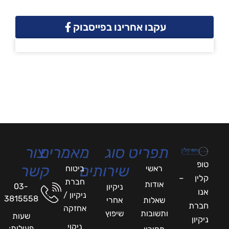
עקבו אחרינו בפייסבוק
תפריט
סוג
מאמרים
צור
טופ
שירותים
קשר
ראשי
ביטוח
קלין –
חברת
אודות
03-
ניקיון
אנו
ניקיון /
3815558
שאלות
אחרי
חברת
אחזקה
ותשובות
שיפוץ
שעות
ניקיון
ניקוי
פעילות: