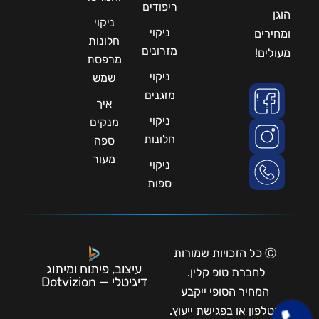
ריפודים
הוגן
ניקוי
ניקוי
ומחירים
חלונות
מזרונים
מעולים!
מרפסת
ניקוי
שמש
מזגנים
איך
ניקוי
מנקים
חלונות
ספה
מעור
ניקוי
ספות
Ⓒ כל הזכויות שמורות
עיצוב, פיתוח ומיתוג
לחברת טופ קלין.
דיגיטלי — Dotvizion
המחיר הסופי ייקבע
בטלפון או בפגישת ייעוץ.