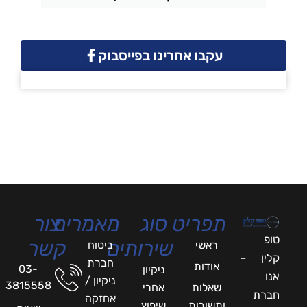
עקבו אחרינו בפייסבוק
תפריט
סוג
מאמרים
צור
טופ
שירותים
קשר
ראשי
ביטוח
קלין –
חברת
אודות
03-
ניקיון
אנו
ניקיון /
3815558
שאלות
אחרי
חברת
אחזקה
ותשובות
שיפוץ