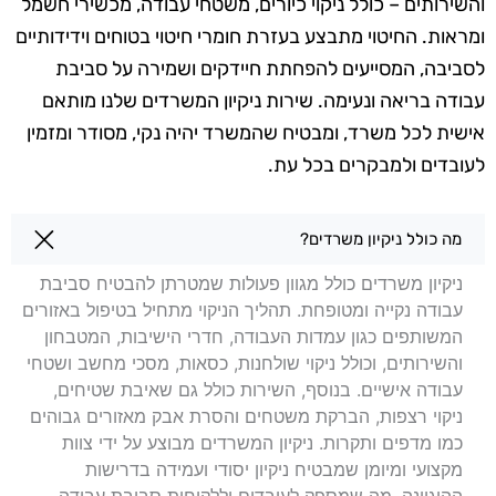
והשירותים – כולל ניקוי כיורים, משטחי עבודה, מכשירי חשמל
ומראות. החיטוי מתבצע בעזרת חומרי חיטוי בטוחים וידידותיים
לסביבה, המסייעים להפחתת חיידקים ושמירה על סביבת
עבודה בריאה ונעימה. שירות ניקיון המשרדים שלנו מותאם
אישית לכל משרד, ומבטיח שהמשרד יהיה נקי, מסודר ומזמין
לעובדים ולמבקרים בכל עת.
שאלות בנושא ניקיון משרדים בכפר קאסם
מה כולל ניקיון משרדים?
ניקיון משרדים כולל מגוון פעולות שמטרתן להבטיח סביבת
עבודה נקייה ומטופחת. תהליך הניקוי מתחיל בטיפול באזורים
המשותפים כגון עמדות העבודה, חדרי הישיבות, המטבחון
והשירותים, וכולל ניקוי שולחנות, כסאות, מסכי מחשב ושטחי
עבודה אישיים. בנוסף, השירות כולל גם שאיבת שטיחים,
ניקוי רצפות, הברקת משטחים והסרת אבק מאזורים גבוהים
כמו מדפים ותקרות. ניקיון המשרדים מבוצע על ידי צוות
מקצועי ומיומן שמבטיח ניקיון יסודי ועמידה בדרישות
ההיגיינה, מה שמספק לעובדים וללקוחות סביבת עבודה