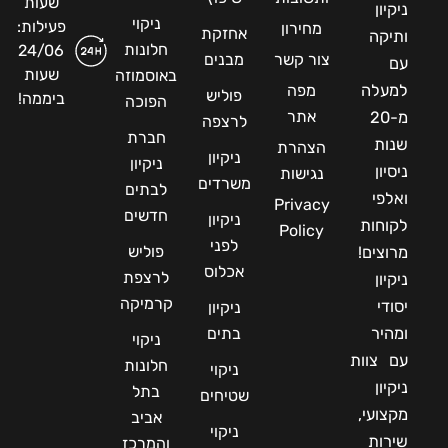
שעות
ניקיון
ניקוי
פעילות:
מחירון
אחזקת
ותיקה
חלונות
24/06
צור קשר
מבנים
עם
שעות
באוסמוזה
למעלה
מפה
פוליש
ביממה!
הפוכה
אתר
מ-20
לרצפה
חברת
שנות
הצהרת
ניקיון
ניקיון
ניסיון
נגישות
משרדים
לבתים
ואלפי
Privacy
חדשים
ניקיון
לקוחות
Policy
לפני
פוליש
מרוצים!
אכלוס
לרצפת
ניקיון
קרמיקה
יסודי
ניקיון
ומהיר
בתים
ניקוי
עם צוות
חלונות
ניקוי
ניקיון
בתל
שטיחים
מקצועי,
אביב
ניקוי
שירות
והמרכז