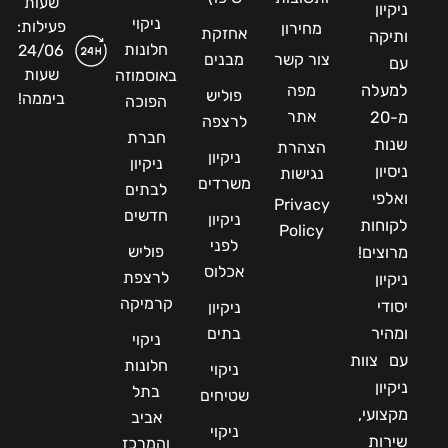
שעות
ניקיון
ניקוי
פעילות:
מחירון
אחזקת
ותיקה
חלונות
24/06
צור קשר
מבנים
עם
שעות
באוסמוזה
למעלה
מפה
פוליש
ביממה!
הפוכה
אתר
מ-20
לרצפה
חברת
שנות
הצהרת
ניקיון
ניקיון
ניסיון
נגישות
משרדים
לבתים
ואלפי
Privacy
חדשים
ניקיון
לקוחות
Policy
לפני
פוליש
מרוצים!
אכלוס
לרצפת
ניקיון
קרמיקה
יסודי
ניקיון
ומהיר
בתים
ניקוי
עם צוות
חלונות
ניקוי
ניקיון
בתל
שטיחים
מקצועי,
אביב
ניקוי
שירות
והמרכז