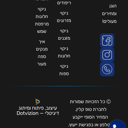
ריפודים
הוגן
ניקוי
ניקוי
ומחירים
חלונות
מזרונים
מעולים!
מרפסת
ניקוי
שמש
מזגנים
איך
ניקוי
מנקים
חלונות
ספה
מעור
ניקוי
ספות
Ⓒ כל הזכויות שמורות
עיצוב, פיתוח ומיתוג
לחברת טופ קלין.
דיגיטלי — Dotvizion
המחיר הסופי ייקבע
בטלפון או בפגישת ייעוץ.