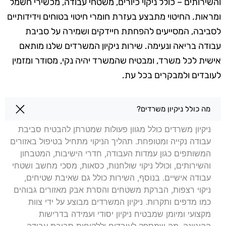
והשירותים – כולל ניקוי כיורים, משטחי עבודה, מכשירי חשמל
ומראות. החיטוי מתבצע בעזרת חומרי חיטוי בטוחים וידידותיים
לסביבה, המסייעים להפחתת חיידקים ושמירה על סביבת
עבודה בריאה ונעימה. שירות ניקיון המשרדים שלנו מותאם
אישית לכל משרד, ומבטיח שהמשרד יהיה נקי, מסודר ומזמין
לעובדים ולמבקרים בכל עת.
שאלות בנושא ניקיון משרדים בקריית אתא
מה כולל ניקיון משרדים?
ניקיון משרדים כולל מגוון פעולות שמטרתן להבטיח סביבת
עבודה נקייה ומטופחת. תהליך הניקוי מתחיל בטיפול באזורים
המשותפים כגון עמדות העבודה, חדרי הישיבות, המטבחון
והשירותים, וכולל ניקוי שולחנות, כסאות, מסכי מחשב ושטחי
עבודה אישיים. בנוסף, השירות כולל גם שאיבת שטיחים,
ניקוי רצפות, הברקת משטחים והסרת אבק מאזורים גבוהים
כמו מדפים ותקרות. ניקיון המשרדים מבוצע על ידי צוות
מקצועי ומיומן שמבטיח ניקיון יסודי ועמידה בדרישות
ההיגיינה, מה שמספק לעובדים וללקוחות סביבת עבודה