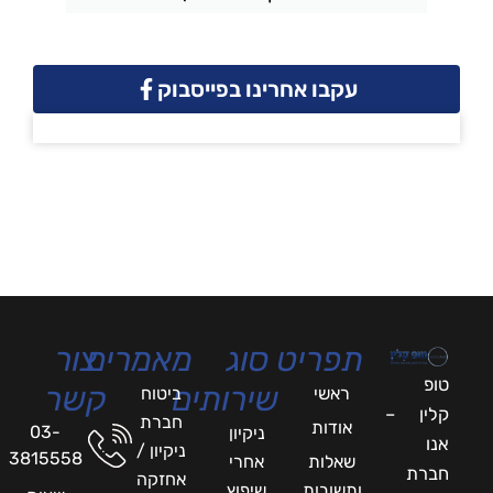
עקבו אחרינו בפייסבוק
תפריט
סוג
מאמרים
צור
טופ
שירותים
קשר
ראשי
ביטוח
קלין –
חברת
אודות
03-
ניקיון
אנו
ניקיון /
3815558
שאלות
אחרי
חברת
אחזקה
ותשובות
שיפוץ