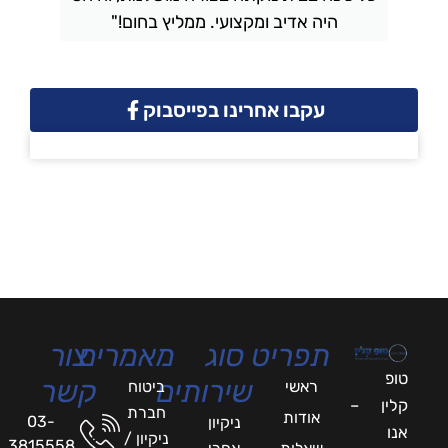
היה אדיב ומקצועי. ממליץ בחום!"
עקבו אחרינו בפייסבוק
תפריט
סוג
מאמרים
צור
טופ
שירותים
קשר
ראשי
ביטוח
קלין –
חברת
אודות
03-
ניקיון
אנו
ניקיון /
3815558