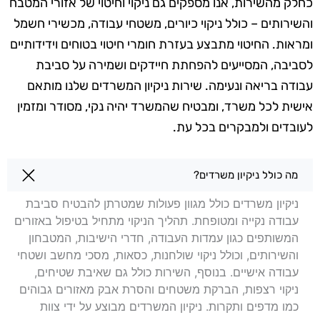
כחלק מהשירות, אנו מספקים גם ניקוי וחיטוי של אזורי המטבח
והשירותים – כולל ניקוי כיורים, משטחי עבודה, מכשירי חשמל
ומראות. החיטוי מתבצע בעזרת חומרי חיטוי בטוחים וידידותיים
לסביבה, המסייעים להפחתת חיידקים ושמירה על סביבת
עבודה בריאה ונעימה. שירות ניקיון המשרדים שלנו מותאם
אישית לכל משרד, ומבטיח שהמשרד יהיה נקי, מסודר ומזמין
לעובדים ולמבקרים בכל עת.
שאלות בנושא ניקיון משרדים בקריית ביאליק
מה כולל ניקיון משרדים?
ניקיון משרדים כולל מגוון פעולות שמטרתן להבטיח סביבת
עבודה נקייה ומטופחת. תהליך הניקוי מתחיל בטיפול באזורים
המשותפים כגון עמדות העבודה, חדרי הישיבות, המטבחון
והשירותים, וכולל ניקוי שולחנות, כסאות, מסכי מחשב ושטחי
עבודה אישיים. בנוסף, השירות כולל גם שאיבת שטיחים,
ניקוי רצפות, הברקת משטחים והסרת אבק מאזורים גבוהים
כמו מדפים ותקרות. ניקיון המשרדים מבוצע על ידי צוות