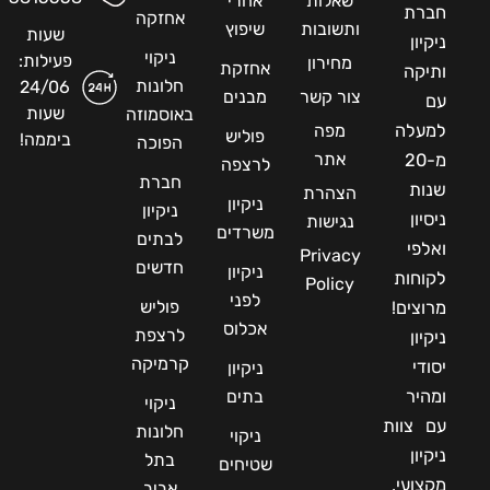
שאלות
אחרי
חברת
אחזקה
ותשובות
שיפוץ
שעות
ניקיון
ניקוי
פעילות:
מחירון
אחזקת
ותיקה
חלונות
24/06
צור קשר
מבנים
עם
שעות
באוסמוזה
למעלה
מפה
פוליש
ביממה!
הפוכה
אתר
מ-20
לרצפה
חברת
שנות
הצהרת
ניקיון
ניקיון
ניסיון
נגישות
משרדים
לבתים
ואלפי
Privacy
חדשים
ניקיון
לקוחות
Policy
לפני
פוליש
מרוצים!
אכלוס
לרצפת
ניקיון
קרמיקה
יסודי
ניקיון
ומהיר
בתים
ניקוי
עם צוות
חלונות
ניקוי
ניקיון
בתל
שטיחים
מקצועי,
אביב