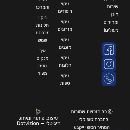
ניקוי
שירות
והמרכז
ריפודים
הוגן
ניקוי
ניקוי
ומחירים
חלונות
מזרונים
מעולים!
מרפסת
ניקוי
שמש
מזגנים
איך
ניקוי
מנקים
חלונות
ספה
מעור
ניקוי
ספות
Ⓒ כל הזכויות שמורות
עיצוב, פיתוח ומיתוג
לחברת טופ קלין.
דיגיטלי — Dotvizion
המחיר הסופי ייקבע