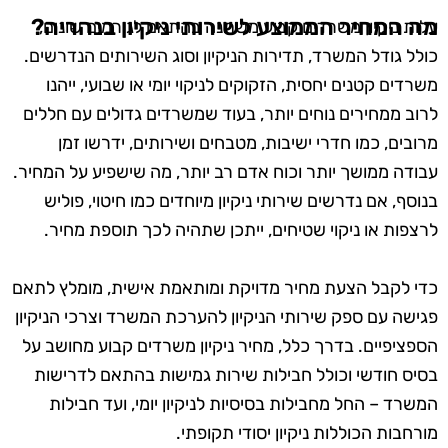
מה המחיר הממוצע לשירותי ניקיון בנהריה?
עלות ניקיון משרדים קבוע משתנה בהתאם לגורמים שונים,
כולל גודל המשרד, תדירות הניקיון וסוג השירותים הנדרשים.
משרדים קטנים יחסית, הזקוקים לניקוי יומי או שבועי, ייהנו
לרוב ממחירים נוחים יותר, בעוד שמשרדים גדולים עם חללים
מרובים, כמו חדרי ישיבות, מטבחים ושירותים, ידרשו זמן
עבודה ממושך יותר וכוח אדם רב יותר, מה שישפיע על המחיר.
בנוסף, אם נדרשים שירותי ניקיון מיוחדים כמו חיטוי, פוליש
לרצפות או ניקוי שטיחים, ייתכן שתהיה לכך תוספת מחיר.
כדי לקבל הצעת מחיר מדויקת ומותאמת אישית, מומלץ לתאם
פגישה עם ספק שירותי הניקיון להערכת המשרד וצרכי הניקיון
הספציפיים. בדרך כלל, מחיר ניקיון משרדים קבוע מחושב על
בסיס חודשי וכולל חבילות שירות גמישות בהתאם לדרישות
המשרד – החל מחבילות בסיסיות לניקיון יומי, ועד חבילות
מורחבות הכוללות ניקיון יסודי תקופתי.