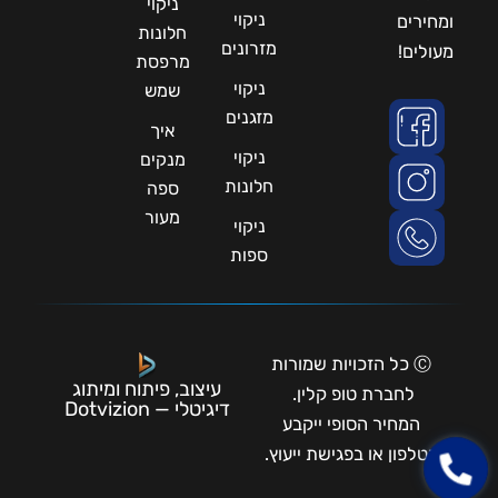
ניקוי
ניקוי
ומחירים
חלונות
מזרונים
מעולים!
מרפסת
ניקוי
שמש
מזגנים
איך
ניקוי
מנקים
חלונות
ספה
מעור
ניקוי
ספות
Ⓒ כל הזכויות שמורות
עיצוב, פיתוח ומיתוג
לחברת טופ קלין.
דיגיטלי — Dotvizion
המחיר הסופי ייקבע
בטלפון או בפגישת ייעוץ.