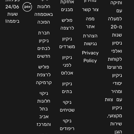
מחירון
אחזקת
ותיקה
חלונות
24/06
צור קשר
מבנים
עם
שעות
באוסמוזה
למעלה
מפה
פוליש
ביממה!
הפוכה
אתר
מ-20
לרצפה
חברת
שנות
הצהרת
ניקיון
ניקיון
ניסיון
נגישות
משרדים
לבתים
ואלפי
Privacy
חדשים
ניקיון
לקוחות
Policy
לפני
פוליש
מרוצים!
אכלוס
לרצפת
ניקיון
קרמיקה
יסודי
ניקיון
ומהיר
בתים
ניקוי
עם צוות
חלונות
ניקוי
ניקיון
בתל
שטיחים
מקצועי,
אביב
ניקוי
שירות
והמרכז
ריפודים
הוגן