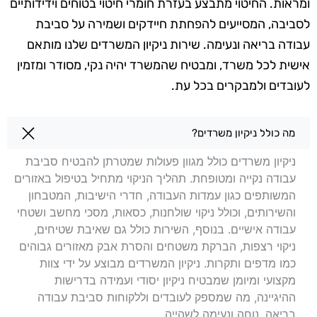
ומראות. החיטוי מתבצע בעזרת חומרי חיטוי בטוחים וידידותיים
לסביבה, המסייעים להפחתת חיידקים ושמירה על סביבת
עבודה בריאה ונעימה. שירות ניקיון המשרדים שלנו מותאם
אישית לכל משרד, ומבטיח שהמשרד יהיה נקי, מסודר ומזמין
לעובדים ולמבקרים בכל עת.
שאלות בנושא ניקיון משרדים בנהריה
מה כולל ניקיון משרדים?
ניקיון משרדים כולל מגוון פעולות שמטרתן להבטיח סביבת
עבודה נקייה ומטופחת. תהליך הניקוי מתחיל בטיפול באזורים
המשותפים כגון עמדות העבודה, חדרי הישיבות, המטבחון
והשירותים, וכולל ניקוי שולחנות, כסאות, מסכי מחשב ושטחי
עבודה אישיים. בנוסף, השירות כולל גם שאיבת שטיחים,
ניקוי רצפות, הברקת משטחים והסרת אבק מאזורים גבוהים
כמו מדפים ותקרות. ניקיון המשרדים מבוצע על ידי צוות
מקצועי ומיומן שמבטיח ניקיון יסודי ועמידה בדרישות
ההיגיינה, מה שמספק לעובדים וללקוחות סביבת עבודה
בריאה, נוחה ונעימה לשהייה.