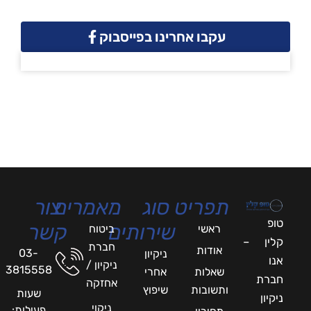
עקבו אחרינו בפייסבוק
תפריט
סוג
מאמרים
צור
טופ
שירותים
קשר
ראשי
ביטוח
קלין –
חברת
אודות
03-
ניקיון
אנו
ניקיון /
3815558
שאלות
אחרי
חברת
אחזקה
ותשובות
שיפוץ
שעות
ניקיון
ניקוי
פעילות: