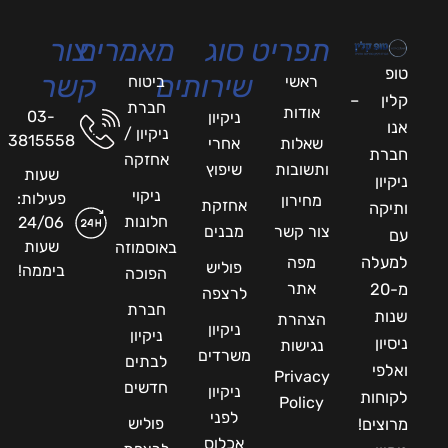
תפריט
סוג
מאמרים
צור
טופ
שירותים
קשר
ראשי
ביטוח
קלין –
חברת
אודות
03-
ניקיון
אנו
ניקיון /
3815558
שאלות
אחרי
חברת
אחזקה
ותשובות
שיפוץ
שעות
ניקיון
ניקוי
פעילות:
מחירון
אחזקת
ותיקה
חלונות
24/06
צור קשר
מבנים
עם
שעות
באוסמוזה
למעלה
מפה
פוליש
ביממה!
הפוכה
אתר
מ-20
לרצפה
חברת
שנות
הצהרת
ניקיון
ניקיון
ניסיון
נגישות
משרדים
לבתים
ואלפי
Privacy
חדשים
ניקיון
לקוחות
Policy
לפני
פוליש
מרוצים!
אכלוס