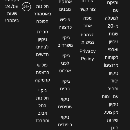
מחירון
אחזקת
ותיקה
חלונות
24/06
צור קשר
מבנים
עם
שעות
באוסמוזה
למעלה
מפה
פוליש
ביממה!
הפוכה
אתר
מ-20
לרצפה
חברת
שנות
הצהרת
ניקיון
ניקיון
ניסיון
נגישות
משרדים
לבתים
ואלפי
Privacy
חדשים
ניקיון
לקוחות
Policy
לפני
פוליש
מרוצים!
אכלוס
לרצפת
ניקיון
קרמיקה
יסודי
ניקיון
ומהיר
בתים
ניקוי
עם צוות
חלונות
ניקוי
ניקיון
בתל
שטיחים
מקצועי,
אביב
ניקוי
שירות
והמרכז
ריפודים
הוגן