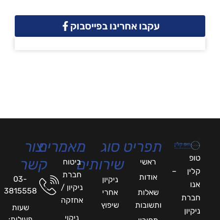
עקבו אחרינו בפייסבוק
תפריט
סוג
מאמרים
צור
טופ
שירותים
קשר
ראשי
ביטוח
קלין –
חברת
אודות
03-
ניקיון
אנו
ניקיון /
3815558
שאלות
אחרי
חברת
אחזקה
ותשובות
שיפוץ
שעות
ניקיון
ניקוי
פעילות: