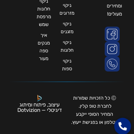
ניקוי
ניקוי
ומחירים
חלונות
מזרונים
מעולים!
מרפסת
ניקוי
שמש
מזגנים
איך
ניקוי
מנקים
חלונות
ספה
מעור
ניקוי
ספות
Ⓒ כל הזכויות שמורות
עיצוב, פיתוח ומיתוג
לחברת טופ קלין.
דיגיטלי — Dotvizion
המחיר הסופי ייקבע
בטלפון או בפגישת ייעוץ.