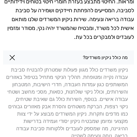
ומראות. החיטוי מתבצע בעזרת חומרי חיטוי בטוחים וידידותיים
לסביבה, המסייעים להפחתת חיידקים ושמירה על סביבת
עבודה בריאה ונעימה. שירות ניקיון המשרדים שלנו מותאם
אישית לכל משרד, ומבטיח שהמשרד יהיה נקי, מסודר ומזמין
לעובדים ולמבקרים בכל עת.
שאלות בנושא ניקיון משרדים בצפת
מה כולל ניקיון משרדים?
ניקיון משרדים כולל מגוון פעולות שמטרתן להבטיח סביבת
עבודה נקייה ומטופחת. תהליך הניקוי מתחיל בטיפול באזורים
המשותפים כגון עמדות העבודה, חדרי הישיבות, המטבחון
והשירותים, וכולל ניקוי שולחנות, כסאות, מסכי מחשב ושטחי
עבודה אישיים. בנוסף, השירות כולל גם שאיבת שטיחים,
ניקוי רצפות, הברקת משטחים והסרת אבק מאזורים גבוהים
כמו מדפים ותקרות. ניקיון המשרדים מבוצע על ידי צוות
מקצועי ומיומן שמבטיח ניקיון יסודי ועמידה בדרישות
ההיגיינה, מה שמספק לעובדים וללקוחות סביבת עבודה
בריאה, נוחה ונעימה לשהייה.