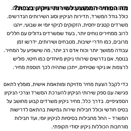
מה המחיר הממוצע לשירותי ניקיון בצפת?
עלות ניקיון משרדים קבוע משתנה בהתאם לגורמים שונים,
כולל גודל המשרד, תדירות הניקיון וסוג השירותים הנדרשים.
משרדים קטנים יחסית, הזקוקים לניקוי יומי או שבועי, ייהנו
לרוב ממחירים נוחים יותר, בעוד שמשרדים גדולים עם חללים
מרובים, כמו חדרי ישיבות, מטבחים ושירותים, ידרשו זמן
עבודה ממושך יותר וכוח אדם רב יותר, מה שישפיע על המחיר.
בנוסף, אם נדרשים שירותי ניקיון מיוחדים כמו חיטוי, פוליש
לרצפות או ניקוי שטיחים, ייתכן שתהיה לכך תוספת מחיר.
כדי לקבל הצעת מחיר מדויקת ומותאמת אישית, מומלץ לתאם
פגישה עם ספק שירותי הניקיון להערכת המשרד וצרכי הניקיון
הספציפיים. בדרך כלל, מחיר ניקיון משרדים קבוע מחושב על
בסיס חודשי וכולל חבילות שירות גמישות בהתאם לדרישות
המשרד – החל מחבילות בסיסיות לניקיון יומי, ועד חבילות
מורחבות הכוללות ניקיון יסודי תקופתי.