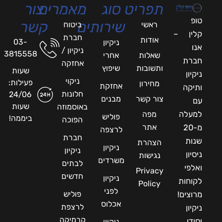
תפריט
סוג
מאמרים
צור
טופ
שירותים
קשר
ראשי
ביטוח
קלין –
חברת
אודות
03-
ניקיון
אנו
ניקיון /
3815558
שאלות
אחרי
חברת
אחזקה
ותשובות
שיפוץ
שעות
ניקיון
ניקוי
פעילות:
מחירון
אחזקת
ותיקה
חלונות
24/06
צור קשר
מבנים
עם
שעות
באוסמוזה
למעלה
מפה
פוליש
ביממה!
הפוכה
אתר
מ-20
לרצפה
חברת
שנות
הצהרת
ניקיון
ניקיון
ניסיון
נגישות
משרדים
לבתים
ואלפי
Privacy
חדשים
ניקיון
לקוחות
Policy
לפני
פוליש
מרוצים!
אכלוס
לרצפת
ניקיון
קרמיקה
יסודי
ניקיון