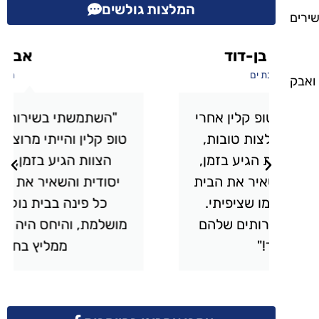
המלצות גולשים
ירים
אבי מכלוף
תל אביב
ואבק
י
"השתמשתי בשירותי הניקיון של
טופ קלין והייתי מרוצה מעל ומעבר.
,
הצוות הגיע בזמן, עבד בצורה
ית
יסודית והשאיר את הבית מבריק.
כל פינה בבית נוקתה בצורה
ם
מושלמת, והיחס היה אדיב ומקצועי.
ממליץ בחום!"