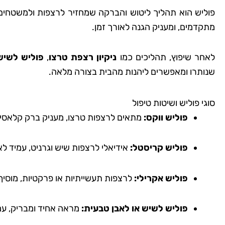
פוליש הוא תהליך ליטוש והברקה שמחזיר לרצפות ולמשטחים מ
מתקדמים, ומעניק הגנה לאורך זמן.
שמרית
רמת
לאחר שיפוץ, תהליכים כמו
ניקיון רצפת טרצו
,
פוליש לשיש
שנותרו ומאפשרים ליהנות מהבית בצורה מלאה.
"אני כל כך שמחה שמצ
קלין! הבית שלי מעולם
סוגי פוליש ושיטות טיפול
כך נקי ומטופח. הם 
פוליש ווקס:
מתאים לרצפות טרצו, מעניק ברק קלאסי.
הפרטים הקטנים, וג
להשתמש בחומרים יד
פוליש קריסטל:
אידיאלי לרצפות שיש וגרניט, עמיד לא
לסביבה. השירות הי
והמחיר היה הוגן. אין 
פוליש אקרילי:
לרצפות תעשייתיות או פרקטיות, מוסי
להשתמש בשירותי
פוליש לשיש או לאבן טבעית:
מראה אחיד ומבריק, עמי