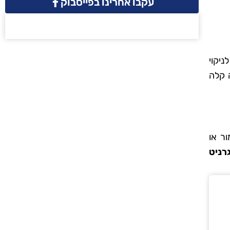
עקבו אחרינו בפייסבוק
יקוי
 קלה
ר או
רניט