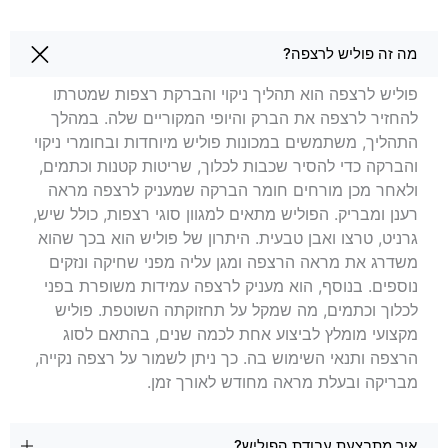
שאלות בנושא פוליש לרצפה בקריית ביאליק
מה זה פוליש לרצפה?
פוליש לרצפה הוא תהליך ניקוי והברקת רצפות שמטרתו
להחזיר לרצפה את הברק והיופי המקוריים שלה. במהלך
התהליך, משתמשים במכונות פוליש מיוחדות ובחומרי ניקוי
והברקה כדי להסיר שכבות לכלוך, שריטות קטנות וכתמים,
ולאחר מכן מורחים חומר הברקה שמעניק לרצפה מראה
רענן ומבריק. הפוליש מתאים למגוון סוגי רצפות, כולל שיש,
גרניט, טרצו ואבן טבעית. היתרון של פוליש הוא בכך שהוא
משדרג את מראה הרצפה ומגן עליה מפני שחיקה ונזקים
נוספים. בנוסף, הוא מעניק לרצפה עמידות משופרת בפני
לכלוך וכתמים, מה שמקל על תחזוקתה השוטפת. פוליש
מקצועי מומלץ לביצוע אחת לכמה שנים, בהתאם לסוג
הרצפה ותנאי השימוש בה. כך ניתן לשמור על רצפה נקייה,
מבריקה ובעלת מראה מחודש לאורך זמן.
איך מתבצעת עבודת הפוליש?