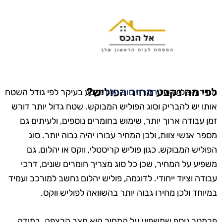
לפי מה נקבע מחיר הפוליש?
מחיר הפוליש של
חברת טופ קלין
נקבע בעיקר לפי גודל השטח
אותו יש להבריק וסוג הפוליש המבוקש. שטח גדול יותר דורש
זמן עבודה ארוך יותר, שימוש בחומרים נוספים, ולעיתים גם
מספר אנשי צוות, ולכן המחיר עבורו יהיה גבוה יותר. סוג
הפוליש המבוקש, כגון פוליש קריסטלי, ווקס או יהלום, גם
משפיע על המחיר, שכן כל סוג מצריך חומרים שונים, דרכי
עבודה וציוד ייחודי. לדוגמה, פוליש יהלום נחשב למורכב ועמיד
במיוחד ולכן מחירו גבוה יותר בהשוואה לפוליש ווקס.
פרמטר נוסף שמשפיע על המחיר הוא מצב הרצפה. במידה