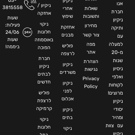
03-
ניקיון
אנו
ניקיון /
3815558
שאלות
אחרי
חברת
אחזקה
ותשובות
שיפוץ
שעות
ניקיון
ניקוי
פעילות:
מחירון
אחזקת
ותיקה
חלונות
24/06
צור קשר
מבנים
עם
שעות
באוסמוזה
למעלה
מפה
פוליש
ביממה!
הפוכה
אתר
מ-20
לרצפה
חברת
שנות
הצהרת
ניקיון
ניקיון
ניסיון
נגישות
משרדים
לבתים
ואלפי
Privacy
חדשים
ניקיון
לקוחות
Policy
לפני
פוליש
מרוצים!
אכלוס
לרצפת
ניקיון
קרמיקה
יסודי
ניקיון
ומהיר
בתים
ניקוי
עם צוות
חלונות
ניקוי
ניקיון
בתל