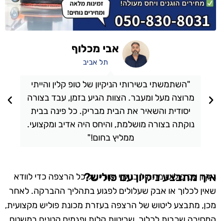
אבי מכלוף
תל אביב
"השתמשתי בשירותי הניקיון של טופ קלין והייתי
מרוצה מעל ומעבר. הצוות הגיע בזמן, עבד בצורה
יסודית והשאיר את הבית מבריק. כל פינה בבית
נוקתה בצורה מושלמת, והיחס היה אדיב ומקצועי.
ממליץ בחום!"
איך מתבצע ניקיון עם פוליש?
ניקיון עם פוליש מתחיל בניקוי יסודי של כל הרצפה כדי לוודא
שאין לכלוך או אבק שעלולים לפגוע בתהליך ההברקה. לאחר
מכן, מתבצע ליטוש של הרצפה בעזרת מכונת פוליש מקצועית,
המסירה שכבות לכלוך, שריטות קלות ופגמים קטנים במשטח.