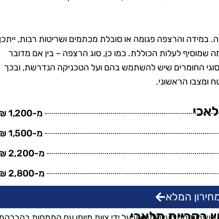
טנים, וגם
בזמן, היה מאוד מקצועי
מש בחומרים
והשאיר את הבית נקי
ביבה. השירות
ומסודר בדיוק כמו שציפיתי.
במידה והרצפה פגומה או סובלת מכתמים ושריטות רבות, ייתכן
חיר היה הוגן.
בהחלט אשתמש בשירותים
ה שמוסיף לעלות הכוללת. כמו כן, סוג הרצפה – בין אם מדובר
שיך להשתמש
שלהם שוב בעתיד!"
 סוגי החומרים שיש להשתמש בהם ועל הטכניקה הנדרשת, ובכך
יהם."
 ומצבו הראשוני.
לאכי
מ-1,200 ₪
מ-1,500 ₪
מ-2,200 ₪
מ-2,800 ₪
חירון המלא
יש בקריית מלאכי
ם משירות מקצועי שמבוצע על ידי צוות מיומן עם התמחות בהברקת