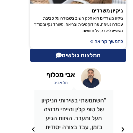
ניקיון משרדים
ניקיון משרדים הוא חלק חשוב בשמירה על סביבת
עבודה נעימה, פרודוקטיבית ובריאה. משרד נקי ומסודר
משפיע לא רק על תחושת
להמשך קריאה »
המלצות גולשים
אבי מכלוף
תל אביב
"השתמשתי בשירותי הניקיון
"אני 
של טופ קלין והייתי מרוצה
כבר מס
מעל ומעבר. הצוות הגיע
אני מ
בזמן, עבד בצורה יסודית
תמיד מ