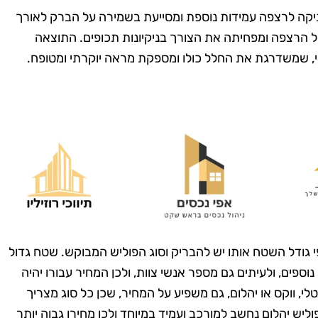
ה לרצפה עמידות נוספת ומסייעת בשמירה על הברק לאורך
 הרצפה ומפחיתה את הצורך בניקיונות תכופים. התוצאה
, שמשדרגת את החלל כולו ומספקת מראה יוקרתי ומטופח.
מרית סבג
רועי בן-דוד
רמת גן
בת ים
שמחה שמצאתי
"החלטתי לנסות את טופ
 גודל השטח אותו יש להבריק וסוג הפוליש המבוקש. שטח גדול
! הבית שלי
קלין אחרי ששמעתי עליהם
וספים, ולעיתים גם מספר אנשי צוות, ולכן המחיר עבורו יהיה
ה כל כך נקי
המלצות טובות, ולא
טלי, ווקס או יהלום, גם משפיע על המחיר, שכן כל סוג מצריך
 דאגו לכל
התאכזבתי. הצוות הגיע
 פוליש יהלום נחשב למורכב ועמיד במיוחד ולכן מחירו גבוה יותר