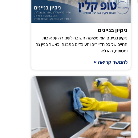
הודיה טויט
ירושלים
ניקיון בניינים
ניקיון בניינים הוא משימה חשובה לשמירה על איכות
"אני עובדת עם טופ קלין כבר מספר חודשים וכל פעם
החיים של כל הדיירים והעובדים במבנה. כאשר בניין נקי
ומטופח, הוא לא
מגיע בזמן, הניקיון יסודי והבית מרגיש רענן ונקי. ה
ממליצה לכל מי שמחפש חברת ניקיו
להמשך קריאה »