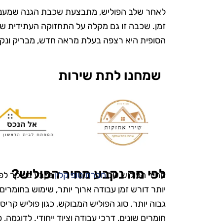
לאחר שלב הפוליש, מתבצעת שכבת הגנה שמעניק
זמן. שכבה זו גם מקלה על התחזוקה העתידית של
הסופית היא רצפה בעלת מראה חדש, מבריק ונקי
שמחנו לתת שירות
ש
"אני כל כך 
לפי מה נקבע מחיר הפוליש?
מחיר הפוליש של
חברת טופ קלין
נקבע בעיקר לפי
את טופ קלין
יותר דורש זמן עבודה ארוך יותר, שימוש בחומרים נ
מעולם לא הי
גבוה יותר. סוג הפוליש המבוקש, כגון פוליש קריס
ומטופח. הם
חומרים שונים, דרכי עבודה וציוד ייחודי. לדוגמה,