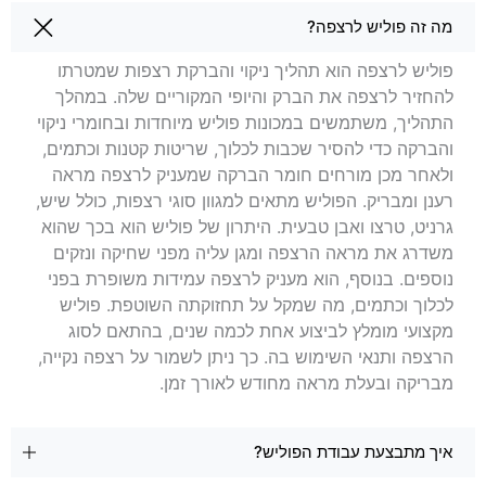
שאלות בנושא פוליש לרצפה בקריית אונו
מה זה פוליש לרצפה?
פוליש לרצפה הוא תהליך ניקוי והברקת רצפות שמטרתו
להחזיר לרצפה את הברק והיופי המקוריים שלה. במהלך
התהליך, משתמשים במכונות פוליש מיוחדות ובחומרי ניקוי
והברקה כדי להסיר שכבות לכלוך, שריטות קטנות וכתמים,
ולאחר מכן מורחים חומר הברקה שמעניק לרצפה מראה
רענן ומבריק. הפוליש מתאים למגוון סוגי רצפות, כולל שיש,
גרניט, טרצו ואבן טבעית. היתרון של פוליש הוא בכך שהוא
משדרג את מראה הרצפה ומגן עליה מפני שחיקה ונזקים
נוספים. בנוסף, הוא מעניק לרצפה עמידות משופרת בפני
לכלוך וכתמים, מה שמקל על תחזוקתה השוטפת. פוליש
מקצועי מומלץ לביצוע אחת לכמה שנים, בהתאם לסוג
הרצפה ותנאי השימוש בה. כך ניתן לשמור על רצפה נקייה,
מבריקה ובעלת מראה מחודש לאורך זמן.
איך מתבצעת עבודת הפוליש?