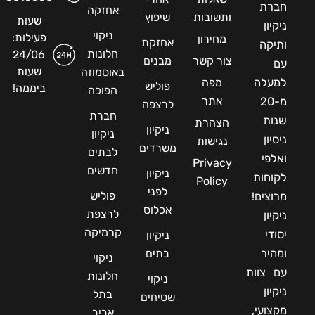
חברת
אחזקה
ותשובות
שיפוץ
שעות
ניקיון
ניקוי
פעילות:
מחירון
אחזקת
ותיקה
חלונות
24/06
צור קשר
מבנים
עם
שעות
באוסמוזה
למעלה
מפה
פוליש
ביממה!
הפוכה
אתר
מ-20
לרצפה
חברת
שנות
הצהרת
ניקיון
ניקיון
ניסיון
נגישות
משרדים
לבתים
ואלפי
Privacy
חדשים
ניקיון
לקוחות
Policy
לפני
פוליש
מרוצים!
אכלוס
לרצפת
ניקיון
קרמיקה
יסודי
ניקיון
ומהיר
בתים
ניקוי
עם צוות
חלונות
ניקוי
ניקיון
בתל
שטיחים
מקצועי,
אביב