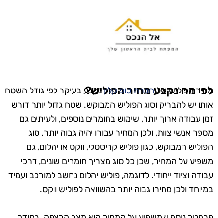
לפי מה נקבע מחיר הפוליש?
מחיר הפוליש של
חברת טופ קלין
נקבע בעיקר לפי גודל השטח
אותו יש להבריק וסוג הפוליש המבוקש. שטח גדול יותר דורש
זמן עבודה ארוך יותר, שימוש בחומרים נוספים, ולעיתים גם
מספר אנשי צוות, ולכן המחיר עבורו יהיה גבוה יותר. סוג
הפוליש המבוקש, כגון פוליש קריסטלי, ווקס או יהלום, גם
משפיע על המחיר, שכן כל סוג מצריך חומרים שונים, דרכי
עבודה וציוד ייחודי. לדוגמה, פוליש יהלום נחשב למורכב ועמיד
במיוחד ולכן מחירו גבוה יותר בהשוואה לפוליש ווקס.
פרמטר נוסף שמשפיע על המחיר הוא מצב הרצפה. במידה