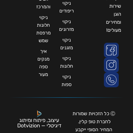
ניקוי
שירות
והמרכז
ריפודים
הוגן
ניקוי
ניקוי
ומחירים
חלונות
מזרונים
מעולים!
מרפסת
ניקוי
שמש
מזגנים
איך
ניקוי
מנקים
חלונות
ספה
מעור
ניקוי
ספות
Ⓒ כל הזכויות שמורות
עיצוב, פיתוח ומיתוג
לחברת טופ קלין.
דיגיטלי — Dotvizion
המחיר הסופי ייקבע