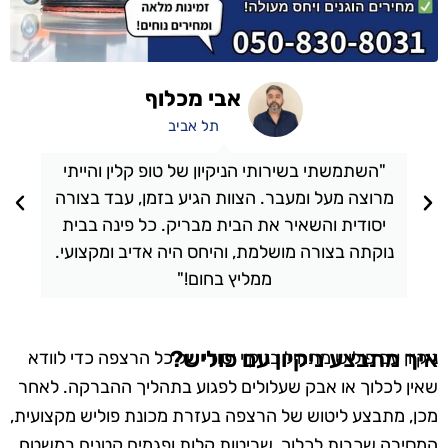
אבי מכלוף
תל אביב
"השתמשתי בשירותי הניקיון של טופ קלין והייתי
מרוצה מעל ומעבר. הצוות הגיע בזמן, עבד בצורה
יסודית והשאיר את הבית מבריק. כל פינה בבית
נוקתה בצורה מושלמת, והיחס היה אדיב ומקצועי.
ממליץ בחום!"
איך מתבצע ניקיון עם פוליש?
ניקיון עם פוליש מתחיל בניקוי יסודי של כל הרצפה כדי לוודא
שאין לכלוך או אבק שעלולים לפגוע בתהליך ההברקה. לאחר
מכן, מתבצע ליטוש של הרצפה בעזרת מכונת פוליש מקצועית,
המסירה שכבות לכלוך, שריטות קלות ופגמים קטנים במשטח.