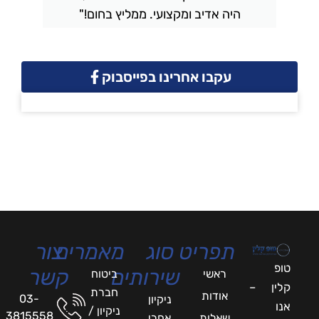
היה אדיב ומקצועי. ממליץ בחום!"
עקבו אחרינו בפייסבוק
תפריט
סוג
מאמרים
צור
טופ
שירותים
קשר
ראשי
ביטוח
קלין –
חברת
אודות
03-
ניקיון
אנו
ניקיון /
3815558
שאלות
אחרי