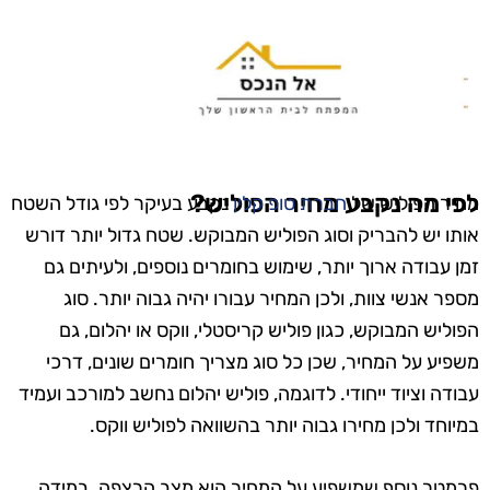
לפי מה נקבע מחיר הפוליש?
מחיר הפוליש של
חברת טופ קלין
נקבע בעיקר לפי גודל השטח
אותו יש להבריק וסוג הפוליש המבוקש. שטח גדול יותר דורש
זמן עבודה ארוך יותר, שימוש בחומרים נוספים, ולעיתים גם
מספר אנשי צוות, ולכן המחיר עבורו יהיה גבוה יותר. סוג
הפוליש המבוקש, כגון פוליש קריסטלי, ווקס או יהלום, גם
משפיע על המחיר, שכן כל סוג מצריך חומרים שונים, דרכי
עבודה וציוד ייחודי. לדוגמה, פוליש יהלום נחשב למורכב ועמיד
במיוחד ולכן מחירו גבוה יותר בהשוואה לפוליש ווקס.
פרמטר נוסף שמשפיע על המחיר הוא מצב הרצפה. במידה