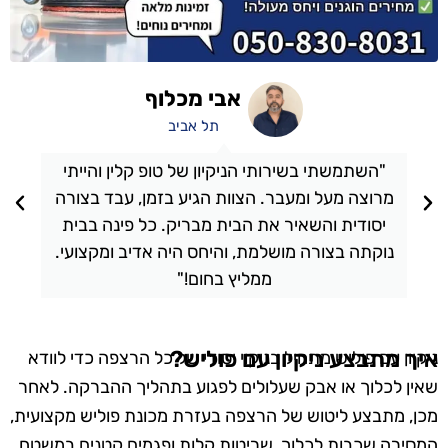
אבי מכלוף
תל אביב
"השתמשתי בשירותי הניקיון של טופ קלין והייתי
מרוצה מעל ומעבר. הצוות הגיע בזמן, עבד בצורה
יסודית והשאיר את הבית מבריק. כל פינה בבית
נוקתה בצורה מושלמת, והיחס היה אדיב ומקצועי.
ממליץ בחום!"
איך מתבצע ניקיון עם פוליש?
ניקיון עם פוליש מתחיל בניקוי יסודי של כל הרצפה כדי לוודא
שאין לכלוך או אבק שעלולים לפגוע בתהליך ההברקה. לאחר
מכן, מתבצע ליטוש של הרצפה בעזרת מכונת פוליש מקצועית,
המסירה שכבות לכלוך, שריטות קלות ופגמים קטנים במשטח.