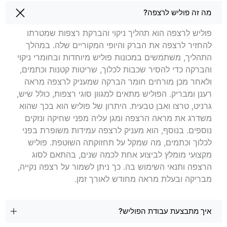
שאלות בנושא פוליש לרצפה ביפו
מה זה פוליש לרצפה?
פוליש לרצפה הוא תהליך ניקוי והברקת רצפות שמטרתו
להחזיר לרצפה את הברק והיופי המקוריים שלה. במהלך
התהליך, משתמשים במכונות פוליש מיוחדות ובחומרי ניקוי
והברקה כדי להסיר שכבות לכלוך, שריטות קטנות וכתמים,
ולאחר מכן מורחים חומר הברקה שמעניק לרצפה מראה
רענן ומבריק. הפוליש מתאים למגוון סוגי רצפות, כולל שיש,
גרניט, טרצו ואבן טבעית. היתרון של פוליש הוא בכך שהוא
משדרג את מראה הרצפה ומגן עליה מפני שחיקה ונזקים
נוספים. בנוסף, הוא מעניק לרצפה עמידות משופרת בפני
לכלוך וכתמים, מה שמקל על תחזוקתה השוטפת. פוליש
מקצועי מומלץ לביצוע אחת לכמה שנים, בהתאם לסוג
הרצפה ותנאי השימוש בה. כך ניתן לשמור על רצפה נקייה,
מבריקה ובעלת מראה מחודש לאורך זמן.
איך מתבצעת עבודת הפוליש?