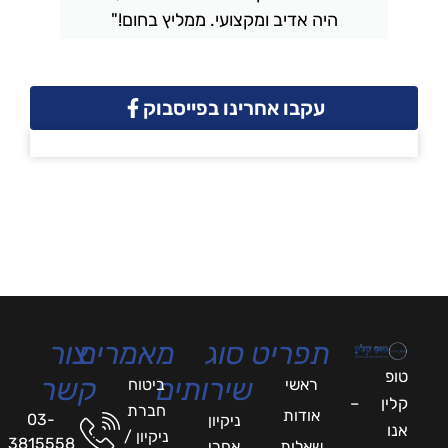
היה אדיב ומקצועי. ממליץ בחום!"
עקבו אחרינו בפייסבוק
תפריט
סוג
מאמרים
צור
טופ
שירותים
קשר
ראשי
ביטוח
קלין –
חברת
אודות
03-
ניקיון
אנו
ניקיון /
3815558
שאלות
אחרי