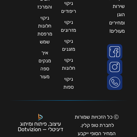
ניקוי
שירות
והמרכז
ריפודים
הוגן
ניקוי
ניקוי
ומחירים
חלונות
מזרונים
מעולים!
מרפסת
ניקוי
שמש
מזגנים
איך
ניקוי
מנקים
חלונות
ספה
מעור
ניקוי
ספות
Ⓒ כל הזכויות שמורות
עיצוב, פיתוח ומיתוג
לחברת טופ קלין.
דיגיטלי — Dotvizion
המחיר הסופי ייקבע