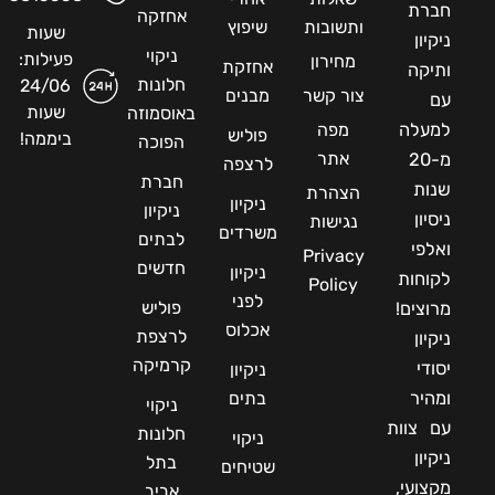
חברת
אחזקה
ותשובות
שיפוץ
שעות
ניקיון
ניקוי
פעילות:
מחירון
אחזקת
ותיקה
חלונות
24/06
צור קשר
מבנים
עם
שעות
באוסמוזה
למעלה
מפה
פוליש
ביממה!
הפוכה
אתר
מ-20
לרצפה
חברת
שנות
הצהרת
ניקיון
ניקיון
ניסיון
נגישות
משרדים
לבתים
ואלפי
Privacy
חדשים
ניקיון
לקוחות
Policy
לפני
פוליש
מרוצים!
אכלוס
לרצפת
ניקיון
קרמיקה
יסודי
ניקיון
ומהיר
בתים
ניקוי
עם צוות
חלונות
ניקוי
ניקיון
בתל
שטיחים
מקצועי,
אביב