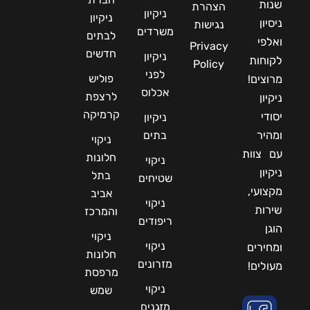
שנות
הצהרת
ניקיון
ניקיון
ניסיון
נגישות
משרדים
לבתים
ואלפי
Privacy
חדשים
ניקיון
לקוחות
Policy
לפני
פוליש
מרוצים!
אכלוס
לרצפת
ניקיון
קרמיקה
יסודי
ניקיון
ומהיר
בתים
ניקוי
עם צוות
חלונות
ניקוי
ניקיון
בתל
שטיחים
מקצועי,
אביב
ניקוי
שירות
והמרכז
ריפודים
הוגן
ניקוי
ניקוי
ומחירים
חלונות
מזרונים
מעולים!
מרפסת
ניקוי
שמש
מזגנים