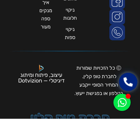
איך
ניקוי
מנקים
חלונות
ספה
מעור
ניקוי
ספות
Ⓒ כל הזכויות שמורות
עיצוב, פיתוח ומיתוג
לחברת טופ קלין.
דיגיטלי — Dotvizion
המחיר הסופי ייקבע
בטלפון או בפגישת ייעוץ.
חברת טופ קלין