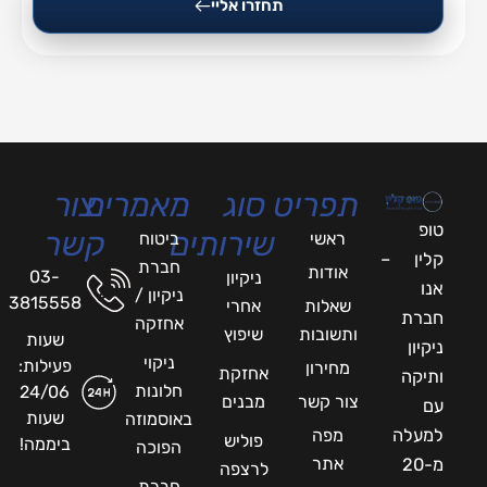
תחזרו אליי
תפריט
סוג
מאמרים
צור
טופ
שירותים
קשר
ראשי
ביטוח
קלין –
חברת
אודות
03-
ניקיון
אנו
ניקיון /
3815558
שאלות
אחרי
חברת
אחזקה
ותשובות
שיפוץ
שעות
ניקיון
ניקוי
פעילות:
מחירון
אחזקת
ותיקה
חלונות
24/06
צור קשר
מבנים
עם
שעות
באוסמוזה
למעלה
מפה
פוליש
ביממה!
הפוכה
אתר
מ-20
לרצפה
חברת