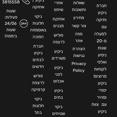
ניקיון /
3815558
שאלות
אחרי
חברת
אחזקה
ותשובות
שיפוץ
שעות
ניקיון
ניקוי
פעילות:
מחירון
אחזקת
ותיקה
חלונות
24/06
צור קשר
מבנים
עם
שעות
באוסמוזה
למעלה
מפה
פוליש
ביממה!
הפוכה
אתר
מ-20
לרצפה
חברת
שנות
הצהרת
ניקיון
ניקיון
ניסיון
נגישות
משרדים
לבתים
ואלפי
Privacy
חדשים
ניקיון
לקוחות
Policy
לפני
פוליש
מרוצים!
אכלוס
לרצפת
ניקיון
קרמיקה
יסודי
ניקיון
ומהיר
בתים
ניקוי
עם צוות
חלונות
ניקוי
ניקיון
בתל
שטיחים