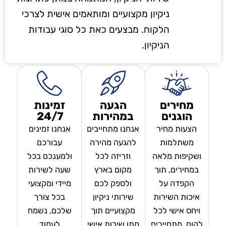
ניקיון מקצועיים ומותאמים אישית לצרכי
הלקוח. מבצעים כאת כל סוגי עבודות
הניקיון.
מחירים
הגעה
זמינות
הוגנים
במהירות
24/7
הצעות מחיר
אנחנו מתחייבים
אנחנו זמינים
משתלמות
להגעה מהירה
עבורכם
ושקיפות מלאה
וזריזה לכל
ולמענכם בכל
במחירים, תוך
מקום בארץ
שעה לשירות
הקפדה על
ולספק לכם
מיידי ומקצועי
איכות השירות
שירותי ניקיון
בכל צורך
ויחס אישי לכל
מקצועיים תוך
שלכם, נשמח
לקוח. מתחייבים
מתן שירות אישי
לעמוד