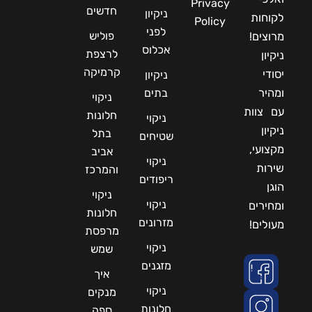
Privacy
חדשים
ניקיון
לקוחות
Policy
לפני
פוליש
מרוצים!
אכלוס
לרצפת
ניקיון
קרמיקה
יסודי
ניקיון
ומהיר
בתים
ניקוי
עם צוות
חלונות
ניקוי
ניקיון
בתל
שטיחים
מקצועי,
אביב
ניקוי
שירות
והמרכז
ריפודים
הוגן
ניקוי
ניקוי
ומחירים
חלונות
מזרונים
מעולים!
מרפסת
ניקוי
שמש
מזגנים
איך
ניקוי
מנקים
חלונות
ספה