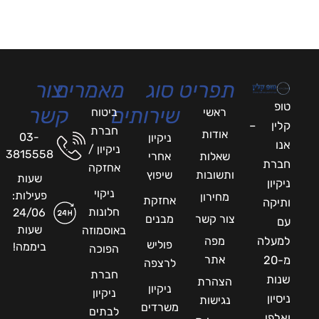
תפריט
סוג
מאמרים
צור
טופ
שירותים
קשר
ראשי
ביטוח
קלין –
חברת
אודות
03-
ניקיון
אנו
ניקיון /
3815558
שאלות
אחרי
חברת
אחזקה
ותשובות
שיפוץ
שעות
ניקיון
ניקוי
פעילות:
מחירון
אחזקת
ותיקה
חלונות
24/06
צור קשר
מבנים
עם
שעות
באוסמוזה
למעלה
מפה
פוליש
ביממה!
הפוכה
אתר
מ-20
לרצפה
חברת
שנות
הצהרת
ניקיון
ניקיון
ניסיון
נגישות
משרדים
לבתים
ואלפי