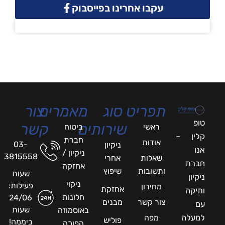
עקבו אחרינו בפייסבוק
תפריט
סוג
מאמרים
צור
טופ
שירותים
קשר
ראשי
ביטוח
קלין –
חברת
אודות
03-
ניקיון
אנו
ניקיון /
3815558
שאלות
אחרי
חברת
אחזקה
ותשובות
שיפוץ
שעות
ניקיון
ניקוי
פעילות:
מחירון
אחזקת
ותיקה
חלונות
24/06
צור קשר
מבנים
עם
שעות
באוסמוזה
למעלה
מפה
פוליש
ביממה!
הפוכה