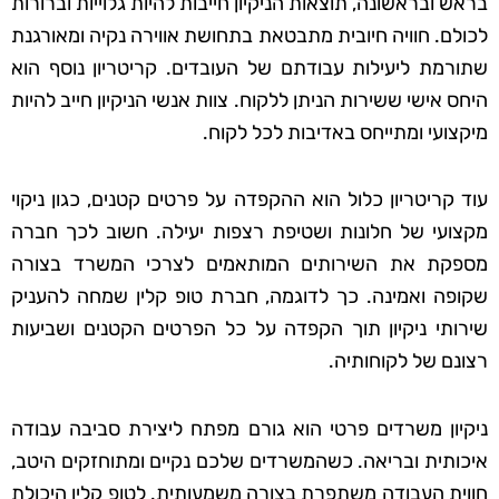
בראש ובראשונה, תוצאות הניקיון חייבות להיות גלוייות וברורות
לכולם. חוויה חיובית מתבטאת בתחושת אווירה נקיה ומאורגנת
שתורמת ליעילות עבודתם של העובדים. קריטריון נוסף הוא
היחס אישי ששירות הניתן ללקוח. צוות אנשי הניקיון חייב להיות
מיקצועי ומתייחס באדיבות לכל לקוח.
עוד קריטריון כלול הוא ההקפדה על פרטים קטנים, כגון ניקוי
מקצועי של חלונות ושטיפת רצפות יעילה. חשוב לכך חברה
מספקת את השירותים המותאמים לצרכי המשרד בצורה
שקופה ואמינה. כך לדוגמה, חברת טופ קלין שמחה להעניק
שירותי ניקיון תוך הקפדה על כל הפרטים הקטנים ושביעות
רצונם של לקוחותיה.
ניקיון משרדים פרטי הוא גורם מפתח ליצירת סביבה עבודה
איכותית ובריאה. כשהמשרדים שלכם נקיים ומתוחזקים היטב,
חווית העבודה משתפרת בצורה משמעותית. לטופ קלין היכולת