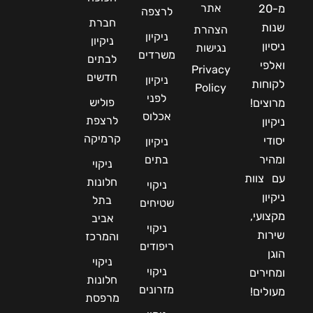
אתר
מ-20
לרצפה
חברת
שנות
הצהרת
ניקיון
ניקיון
ניסיון
נגישות
משרדים
לבתים
ואלפי
Privacy
חדשים
ניקיון
לקוחות
Policy
לפני
פוליש
מרוצים!
אכלוס
לרצפת
ניקיון
קרמיקה
יסודי
ניקיון
ומהיר
בתים
ניקוי
עם צוות
חלונות
ניקוי
ניקיון
בתל
שטיחים
מקצועי,
אביב
ניקוי
שירות
והמרכז
ריפודים
הוגן
ניקוי
ניקוי
ומחירים
חלונות
מזרונים
מעולים!
מרפסת