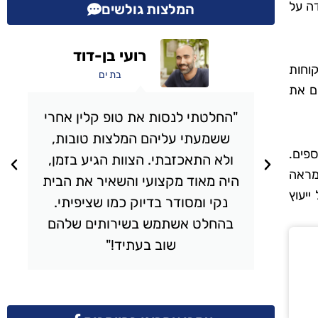
דה על
המלצות גולשים
אבי מכלוף
קוחות
תל אביב
ם את
י
"השתמשתי בשירותי הניקיון של
טופ קלין והייתי מרוצה מעל ומעבר.
ספים.
,
הצוות הגיע בזמן, עבד בצורה
מראה
ית
יסודית והשאיר את הבית מבריק.
ייעוץ
כל פינה בבית נוקתה בצורה
ם
מושלמת, והיחס היה אדיב ומקצועי.
ממליץ בחום!"