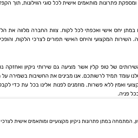
מספקת פתרונות מותאמים אישית לכל סוגי הווילונות, תוך הקפ
 סבג
רועי בן-דוד
ם במתן יחס אישי ואכפתי לכל לקוח. צוות החברה מלווה את הל
 גן
בת ים
 השירות המקצועי והיחס האישי תפורים לצרכי הלקוח, והופכי
אתי את טופ
"החלטתי לנסות את טופ קלין אחר
 לא היה כל
ששמעתי עליהם המלצות טובות,
השירותים של טופ קלין אשר מציעה גם שירותי ניקיון ואחזקה נו
דאגו לכל
ולא התאכזבתי. הצוות הגיע בזמן
לנו עומד תמיד לרשותכם. אנו מבינים את החשיבות בשמירה על 
ם הקפידו
היה מאוד מקצועי והשאיר את הב
ועי ואמין ללא פשרות. מוזמנים לפנות אלינו בכל עת כדי לקבל 
ידותיים
נקי ומסודר בדיוק כמו שציפיתי.
כל פניה.
ה נהדר,
בהחלט אשתמש בשירותים שלה
ספק שאמשיך
שוב בעתיד!"
הם."
ון, המתמחה במתן פתרונות ניקיון מקצועיים ומותאמים אישית לצרכי