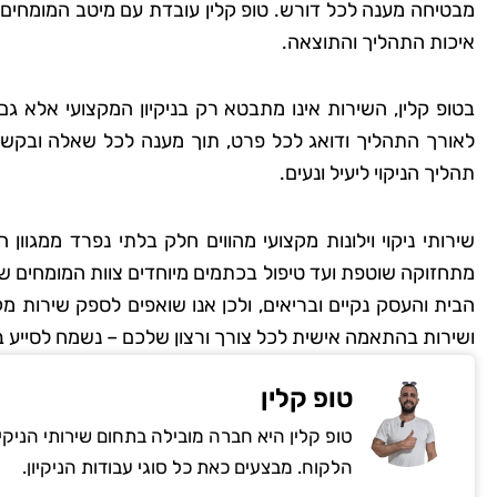
מבטיחה מענה לכל דורש. טופ קלין עובדת עם מיטב המומחים ו
איכות התהליך והתוצאה.
שמרית
בטופ קלין, השירות אינו מתבטא רק בניקיון המקצועי אלא ג
רמת
לאורך התהליך ודואג לכל פרט, תוך מענה לכל שאלה ובקשה.
תהליך הניקוי ליעיל ונעים.
"אני כל כך שמחה שמצ
קלין! הבית שלי מעולם
שירותי ניקוי וילונות מקצועי מהווים חלק בלתי נפרד ממגוון 
כך נקי ומטופח. הם 
מתחזוקה שוטפת ועד טיפול בכתמים מיוחדים צוות המומחים ש
הפרטים הקטנים, וג
הבית והעסק נקיים ובריאים, ולכן אנו שואפים לספק שירות מקצ
להשתמש בחומרים יד
ושירות בהתאמה אישית לכל צורך ורצון שלכם – נשמח לסייע ב
לסביבה. השירות הי
והמחיר היה הוגן. אין 
טופ קלין
להשתמש בשירותי
טופ קלין היא חברה מובילה בתחום שירותי הניקי
הלקוח. מבצעים כאת כל סוגי עבודות הניקיון.