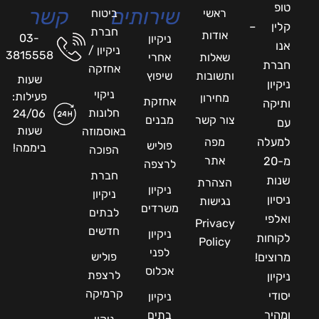
טופ
שירותים
קשר
ראשי
ביטוח
קלין –
חברת
אודות
03-
ניקיון
אנו
ניקיון /
3815558
שאלות
אחרי
חברת
אחזקה
ותשובות
שיפוץ
שעות
ניקיון
ניקוי
פעילות:
מחירון
אחזקת
ותיקה
חלונות
24/06
צור קשר
מבנים
עם
שעות
באוסמוזה
למעלה
מפה
פוליש
ביממה!
הפוכה
אתר
מ-20
לרצפה
חברת
שנות
הצהרת
ניקיון
ניקיון
ניסיון
נגישות
משרדים
לבתים
ואלפי
Privacy
חדשים
ניקיון
לקוחות
Policy
לפני
פוליש
מרוצים!
אכלוס
לרצפת
ניקיון
קרמיקה
יסודי
ניקיון
ומהיר
בתים