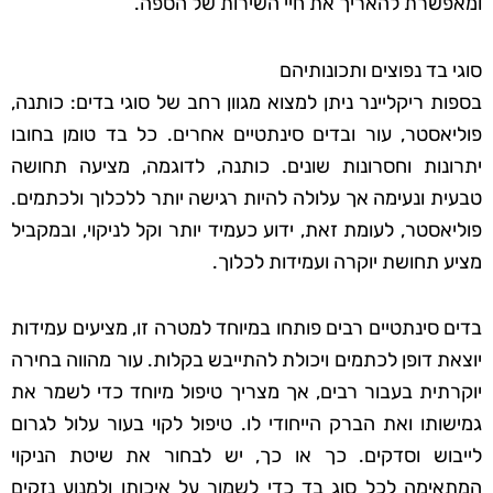
ומאפשרת להאריך את חיי השירות של הספה.
סוגי בד נפוצים ותכונותיהם
בספות ריקליינר ניתן למצוא מגוון רחב של סוגי בדים: כותנה,
פוליאסטר, עור ובדים סינתטיים אחרים. כל בד טומן בחובו
יתרונות וחסרונות שונים. כותנה, לדוגמה, מציעה תחושה
טבעית ונעימה אך עלולה להיות רגישה יותר ללכלוך ולכתמים.
פוליאסטר, לעומת זאת, ידוע כעמיד יותר וקל לניקוי, ובמקביל
מציע תחושת יוקרה ועמידות לכלוך.
בדים סינתטיים רבים פותחו במיוחד למטרה זו, מציעים עמידות
יוצאת דופן לכתמים ויכולת להתייבש בקלות. עור מהווה בחירה
יוקרתית בעבור רבים, אך מצריך טיפול מיוחד כדי לשמר את
גמישותו ואת הברק הייחודי לו. טיפול לקוי בעור עלול לגרום
לייבוש וסדקים. כך או כך, יש לבחור את שיטת הניקוי
המתאימה לכל סוג בד כדי לשמור על איכותו ולמנוע נזקים