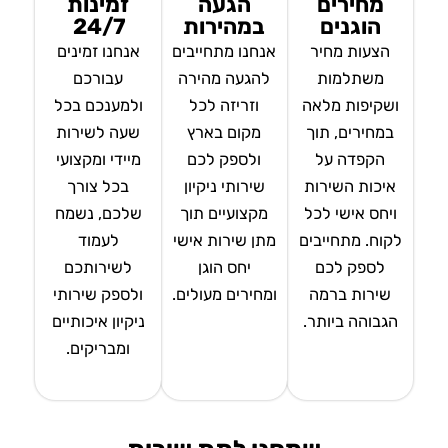
מחירים
הגעה
זמינות
הוגנים
במהירות
24/7
הצעות מחיר
אנחנו מתחייבים
אנחנו זמינים
משתלמות
להגעה מהירה
עבורכם
ושקיפות מלאה
וזריזה לכל
ולמענכם בכל
במחירים, תוך
מקום בארץ
שעה לשירות
הקפדה על
ולספק לכם
מיידי ומקצועי
איכות השירות
שירותי ניקיון
בכל צורך
ויחס אישי לכל
מקצועיים תוך
שלכם, נשמח
לקוח. מתחייבים
מתן שירות אישי
לעמוד
לספק לכם
יחס הוגן
לשירותכם
שירות ברמה
ומחירים מעולים.
ולספק שירותי
הגבוהה ביותר.
ניקיון איכותיים
ומבריקים.