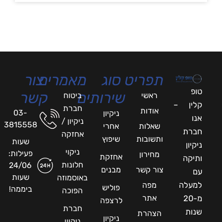
תפריט
סוג
מאמרים
צור
טופ
שירותים
קשר
ראשי
ביטוח
קלין –
חברת
אודות
03-
ניקיון
אנו
ניקיון /
3815558
שאלות
אחרי
חברת
אחזקה
ותשובות
שיפוץ
שעות
ניקיון
ניקוי
פעילות:
מחירון
אחזקת
ותיקה
חלונות
24/06
צור קשר
מבנים
עם
שעות
באוסמוזה
למעלה
מפה
פוליש
ביממה!
הפוכה
אתר
מ-20
לרצפה
חברת
שנות
הצהרת
ניקיון
ניקיון