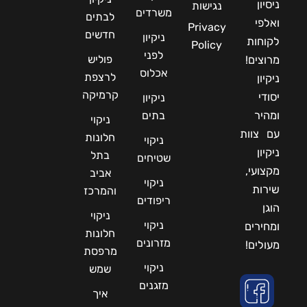
ניסיון
נגישות
משרדים
לבתים
ואלפי
Privacy
חדשים
ניקיון
לקוחות
Policy
לפני
פוליש
מרוצים!
אכלוס
לרצפת
ניקיון
קרמיקה
יסודי
ניקיון
ומהיר
בתים
ניקוי
עם צוות
חלונות
ניקוי
ניקיון
בתל
שטיחים
מקצועי,
אביב
ניקוי
שירות
והמרכז
ריפודים
הוגן
ניקוי
ניקוי
ומחירים
חלונות
מזרונים
מעולים!
מרפסת
ניקוי
שמש
מזגנים
איך