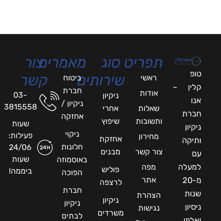
תפריט
סוג
מאמרים
צור
טופ
שירותים
קשר
ראשי
ביטוח
קלין –
חברת
אודות
03-
ניקיון
אנו
ניקיון /
3815558
שאלות
אחרי
חברת
אחזקה
ותשובות
שיפוץ
שעות
ניקיון
ניקוי
פעילות:
מחירון
אחזקת
ותיקה
חלונות
24/06
צור קשר
מבנים
עם
שעות
באוסמוזה
למעלה
מפה
פוליש
ביממה!
הפוכה
אתר
מ-20
לרצפה
חברת
שנות
הצהרת
ניקיון
ניקיון
ניסיון
נגישות
משרדים
לבתים
ואלפי