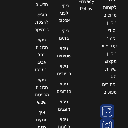
Privacy
חדשים
ניקיון
לקוחות
Policy
לפני
פוליש
מרוצים!
אכלוס
לרצפת
ניקיון
קרמיקה
יסודי
ניקיון
ומהיר
בתים
ניקוי
עם צוות
חלונות
ניקוי
ניקיון
בתל
שטיחים
מקצועי,
אביב
ניקוי
שירות
והמרכז
ריפודים
הוגן
ניקוי
ניקוי
ומחירים
חלונות
מזרונים
מעולים!
מרפסת
ניקוי
שמש
מזגנים
איך
ניקוי
מנקים
חלונות
ספה