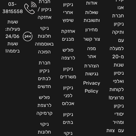
חברת
אודות
03-
ניקיון
אנו
ניקיון /
3815558
שאלות
אחרי
חברת
אחזקה
ותשובות
שיפוץ
שעות
ניקיון
ניקוי
פעילות:
מחירון
אחזקת
ותיקה
חלונות
24/06
צור קשר
מבנים
עם
שעות
באוסמוזה
למעלה
מפה
פוליש
ביממה!
הפוכה
אתר
מ-20
לרצפה
חברת
שנות
הצהרת
ניקיון
ניקיון
ניסיון
נגישות
משרדים
לבתים
ואלפי
Privacy
חדשים
ניקיון
לקוחות
Policy
לפני
פוליש
מרוצים!
אכלוס
לרצפת
ניקיון
קרמיקה
יסודי
ניקיון
ומהיר
בתים
ניקוי
עם צוות
חלונות
ניקוי