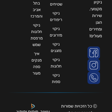
ניקיון
בתל
שטיחים
מקצועי,
אביב
ניקוי
שירות
והמרכז
ריפודים
הוגן
ניקוי
ניקוי
ומחירים
חלונות
מזרונים
מעולים!
מרפסת
ניקוי
שמש
מזגנים
איך
ניקוי
מנקים
חלונות
ספה
מעור
ניקוי
ספות
Ⓒ כל הזכויות שמורות
עיצוב, פיתוח ומיתוג