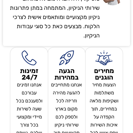
שירותי הניקיון, המתמחה במתן פתרונות
ניקיון מקצועיים ומותאמים אישית לצרכי
הלקוח. מבצעים כאת כל סוגי עבודות
הניקיון.
מחירים
הגעה
זמינות
הוגנים
במהירות
24/7
הצעות מחיר
אנחנו מתחייבים
אנחנו זמינים
משתלמות
להגעה מהירה
עבורכם
ושקיפות מלאה
וזריזה לכל
ולמענכם בכל
במחירים, תוך
מקום בארץ
שעה לשירות
הקפדה על
ולספק לכם
מיידי ומקצועי
איכות השירות
שירותי ניקיון
בכל צורך
ויחס אישי לכל
מקצועיים תוך
שלכם, נשמח