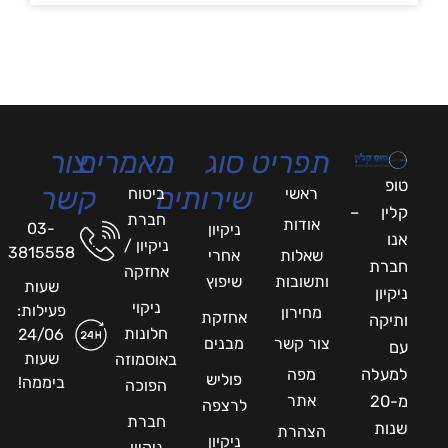
תפריט
סוג
מאמרים
צור
טופ
שירותים
קשר
ראשי
ביטוח
קלין –
חברת
אודות
03-
ניקיון
אנו
ניקיון /
3815558
שאלות
אחרי
חברת
אחזקה
ותשובות
שיפוץ
שעות
ניקיון
ניקוי
פעילות:
מחירון
אחזקת
ותיקה
חלונות
24/06
צור קשר
מבנים
עם
שעות
באוסמוזה
למעלה
מפה
פוליש
ביממה!
הפוכה
אתר
מ-20
לרצפה
חברת
שנות
הצהרת
ניקיון
ניקיון