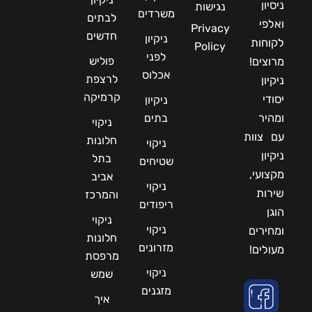
ניסיון
נגישות
משרדים
לבתים
ואלפי
Privacy
חדשים
ניקיון
לקוחות
Policy
לפני
פוליש
מרוצים!
אכלוס
לרצפת
ניקיון
קרמיקה
יסודי
ניקיון
ומהיר
בתים
ניקוי
עם צוות
חלונות
ניקוי
ניקיון
בתל
שטיחים
מקצועי,
אביב
ניקוי
שירות
והמרכז
ריפודים
הוגן
ניקוי
ניקוי
ומחירים
חלונות
מזרונים
מעולים!
מרפסת
ניקוי
שמש
מזגנים
איך