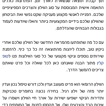
תוך קבלת תוצאה שנשארת לאורך זמן. הפתרונות כוללים
התאמה אישית המבוססת על סוג הווילון והצרכים הספיציפיים
שלכם. הפנייה לאנשי מקצוע מעניקה שקט נפשי ואת הביטחון
שהווילון שלכם בידיים המקצועיות ביותר והאלו שיודעות לעמוד
בגבולות הגבוהים שהגדלתם.
עם כל מה שתופתעו מהמראה החדשני של הווילון שלכם אחרי
ניקיון טוב, תוכלו ליהנות מהתוצאה זה כל כך כיף. להזמנת
שירותים נוספים וניקוי מקצועי של כל סוגי הווילונות פנו ל
טופ
קלין
מתוך הבנה שאנחנו כאן לכל שאלה וכל פרט שאתם
צריכים להמשך הדרך.
הווילון הרומאי הוא פריט מעוצב ועדין ולכן דורש טיפול נכון ועדין
יותר מזה של וילון רגיל. בחירה נכונה בחומרים טכניקות
ותדירות הניקוי ישפיעו ישירות על אורך חיי הווילון וישמרו על
איכות הבד והצבעים שלו. אל תהססו לפנות אל המומחים כדי