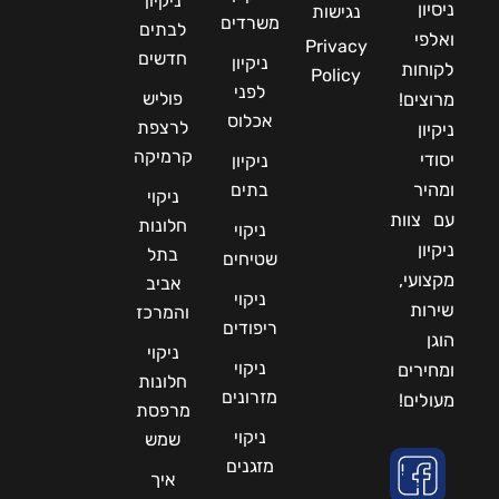
ניקיון
ניסיון
נגישות
משרדים
לבתים
ואלפי
Privacy
חדשים
ניקיון
לקוחות
Policy
לפני
פוליש
מרוצים!
אכלוס
לרצפת
ניקיון
קרמיקה
יסודי
ניקיון
ומהיר
בתים
ניקוי
עם צוות
חלונות
ניקוי
ניקיון
בתל
שטיחים
מקצועי,
אביב
ניקוי
שירות
והמרכז
ריפודים
הוגן
ניקוי
ניקוי
ומחירים
חלונות
מזרונים
מעולים!
מרפסת
ניקוי
שמש
מזגנים
איך