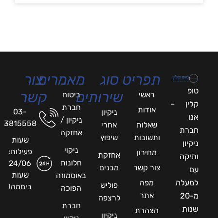
תפריט
סוג
מאמרים
צור
טופ
שירותים
קשר
ראשי
ביטוח
קלין –
חברת
אודות
03-
ניקיון
אנו
ניקיון /
3815558
שאלות
אחרי
חברת
אחזקה
ותשובות
שיפוץ
שעות
ניקיון
ניקוי
פעילות:
מחירון
אחזקת
ותיקה
חלונות
24/06
צור קשר
מבנים
עם
שעות
באוסמוזה
למעלה
מפה
פוליש
ביממה!
הפוכה
אתר
מ-20
לרצפה
חברת
שנות
הצהרת
ניקיון