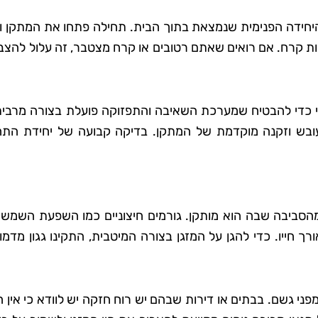
היחידה הפנימית שנמצאת בתוך הבית. תחילה פתחו את המתקן וה
ברות קרח. אם רואים שאתם רטובים או קרח מצטבר, זה עלול להצב
 סבג
רועי בן-דוד
 גן
בת ים
ימי כדי להבטיח שמערכת השאיבה והתפזוקה פועלת בצורה מרבית
אתי את טופ
"החלטתי לנסות את טופ קלין אחר
עובש וזקנה מוקדמת של המתקן. בדיקה קבועה של יחידת התח
 לא היה כל
ששמעתי עליהם המלצות טובות,
דאגו לכל
ולא התאכזבתי. הצוות הגיע בזמן
ם הקפידו
היה מאוד מקצועי והשאיר את הב
ידותיים
נקי ומסודר בדיוק כמו שציפיתי.
מהסביבה שבה הוא מותקן. גורמים חיצוניים כמו השפעת השמש 
ה נהדר,
בהחלט אשתמש בשירותים שלה
 חייו. כדי להגן על המזגן בצורה המיטבית, התקינו גגון מדמו
ספק שאמשיך
שוב בעתיד!"
הם."
ני גשם. בבתים או דירות שבהם יש רוח חזקה יש לוודא כי אין 