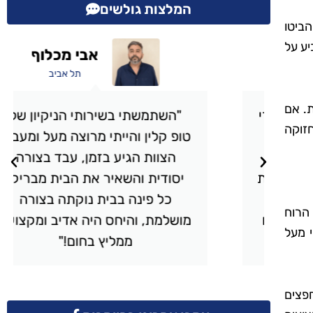
המלצות גולשים
ביטו
יע על
אבי מכלוף
תל אביב
. אם
י
"השתמשתי בשירותי הניקיון של
זוקה
טופ קלין והייתי מרוצה מעל ומעבר.
,
הצוות הגיע בזמן, עבד בצורה
ית
יסודית והשאיר את הבית מבריק.
כל פינה בבית נוקתה בצורה
הרוח
ם
מושלמת, והיחס היה אדיב ומקצועי.
י מעל
ממליץ בחום!"
חפצים