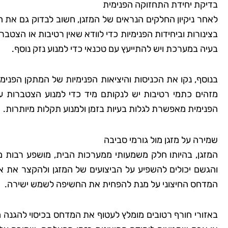
בדיקת יחידת התחזוקה הפנימית
לאחר ניקיון החלקים הנראים של המזגן, חשוב לבדוק גם את 
בצינורות וביחידות הפנימיות כדי לוודא שאין רטיבות או הצט
שמרית
בעיה במערכת ויש להתייעץ עם טכנאי כדי למנוע נזק נוסף.
רמת
בנוסף, נקו את הכניסות והיציאות הפנימיות של המתקן הפנ
"אני כל כך שמחה שמצ
מזהים כתמי רטיבות יש לנקותם מיד כדי למנוע הצטברות 
קלין! הבית שלי מעולם
הפנימית מאפשרת לגלות בעיות בזמן ולמנוע תקלות מיותרות.
כך נקי ומטופח. הם 
הפרטים הקטנים, וג
שמירה על מזגן מול גורמי סביבה
להשתמש בחומרים יד
המזגן, בהיותו חלק משמעותי ממערכות הבית, מושפע רבות 
לסביבה. השירות הי
והגשם יכולים להשפיע על הביצועים של המזגן ולהקצר את אורך
והמחיר היה הוגן. אין 
המדחס החיצוני על מנת להפחית את החשיפה לשמש ישירה.
להשתמש בשירותי
באזורי חורף רטובים מומלץ לעטוף את המדחס בכיסוי להגנה מפ