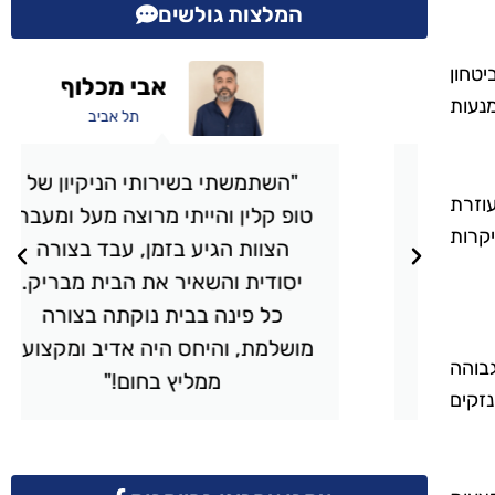
המלצות גולשים
יטחון
אבי מכלוף
נעות
תל אביב
י
"השתמשתי בשירותי הניקיון של
עוזרת
טופ קלין והייתי מרוצה מעל ומעבר.
יקרות
,
הצוות הגיע בזמן, עבד בצורה
ית
יסודית והשאיר את הבית מבריק.
כל פינה בבית נוקתה בצורה
ם
מושלמת, והיחס היה אדיב ומקצועי.
בוהה
ממליץ בחום!"
נזקים