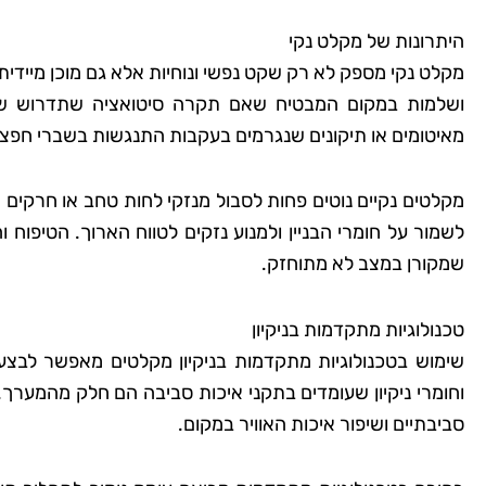
היתרונות של מקלט נקי
מקלט נקי מספק לא רק שקט נפשי ונוחיות אלא גם מוכן מיידי
שמרית
ושלמות במקום המבטיח שאם תקרה סיטואציה שתדרוש שהייה
רמת
מאיטומים או תיקונים שנגרמים בעקבות התנגשות בשברי חפצי
"אני כל כך שמחה שמצ
מקלטים נקיים נוטים פחות לסבול מנזקי לחות טחב או חרקים ש
קלין! הבית שלי מעולם
לשמור על חומרי הבניין ולמנוע נזקים לטווח הארוך. הטיפוח ו
כך נקי ומטופח. הם 
שמקורן במצב לא מתוחזק.
הפרטים הקטנים, וג
להשתמש בחומרים יד
טכנולוגיות מתקדמות בניקיון
לסביבה. השירות הי
שימוש בטכנולוגיות מתקדמות בניקיון מקלטים מאפשר לבצע 
והמחיר היה הוגן. אין 
וחומרי ניקיון שעומדים בתקני איכות סביבה הם חלק מהמערך.
להשתמש בשירותי
סביבתיים ושיפור איכות האוויר במקום.