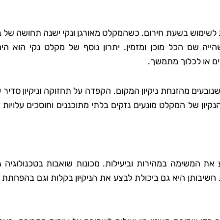
ת לשימוש בשעת חירום. כשהמקלט מאורגן ונקי ישנה תחושה של ב
 סבג
רועי בן-דוד
 שם הכל מוכן ומזמין. יתרון נוסף של מקלט נקי הוא הימ
 גן
בת ים
ם או לכלוך מתמשך.
אתי את טופ
"החלטתי לנסות את טופ קלין אחר
נובעים מהזנחת ניקיון המקום. הקפדה על תחזוקה וניקיון סדיר 
 לא היה כל
ששמעתי עליהם המלצות טובות,
הנקיון של המקלט מונעים נזקים בלתי מתוכננים וחוסכים עלויות 
דאגו לכל
ולא התאכזבתי. הצוות הגיע בזמן
ם הקפידו
היה מאוד מקצועי והשאיר את הב
ידותיים
נקי ומסודר בדיוק כמו שציפיתי.
ה נהדר,
בהחלט אשתמש בשירותים שלה
את המשימה במהירות וביעילות. מכונות שואבות בטכנולוגיה ג
ספק שאמשיך
שוב בעתיד!"
 חשיבותן היא גם ביכולת לבצע את הניקיון בקלות וגם בהפחתת 
הם."